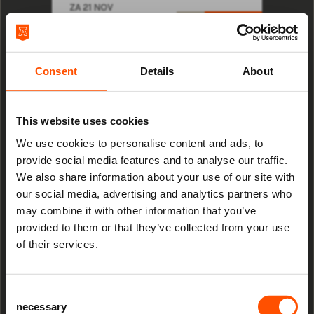
ZA 21 NOV
19:00
TICKETS
Consent
Details
About
GROTE KERK KLASSIEK
This website uses cookies
We use cookies to personalise content and ads, to
provide social media features and to analyse our traffic.
We also share information about your use of our site with
our social media, advertising and analytics partners who
may combine it with other information that you’ve
Mis niks
provided to them or that they’ve collected from your use
Festival of Lessons and Carols
of their services.
Kampen Boys Choir
Schrijf je in voor de
nieuwsbrief
van
het ATLAS Theater en ontvang alle info
Consent
over voorstellingen, achtergronden
necessary
MA 21 DEC
Selection
en speciale aanbiedingen!