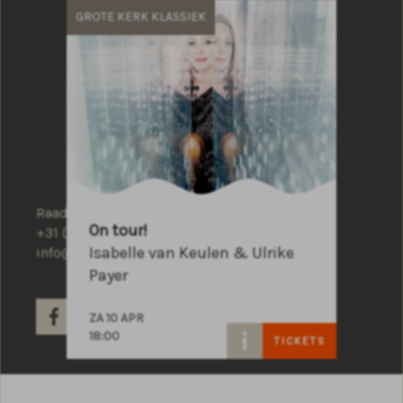
GROTE KERK KLASSIEK
Raadhuisplein 100
On tour!
+31 (0)591 - 850 856
Isabelle van Keulen & Ulrike
info@atlastheater.nl
Payer
ZA 10 APR
18:00
TICKETS