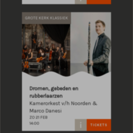
GROTE KERK KLASSIEK
Dromen, gebeden en
rubberlaarzen
Kamerorkest v/h Noorden &
Marco Danesi
ZO 21 FEB
14:00
TICKETS