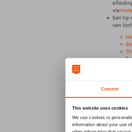
afleidin
via
Inst
Een tip 
van (sch
He
Bo
Th
De
me
vo
om
Consent
Prijswi
één week
de vime
This website uses cookies
Patrick
We use cookies to personalis
mensen 
information about your use of
eigen ve
other information that you’ve