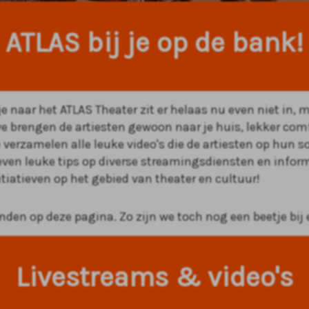
ATLAS bij je op de bank!
e naar het ATLAS Theater zit er helaas nu even niet in, 
 we brengen de artiesten gewoon naar je huis, lekker com
 verzamelen alle leuke video's die de artiesten op hun s
even leuke tips op diverse streamingsdiensten en inform
itiatieven op het gebied van theater en cultuur!
vinden op deze pagina. Zo zijn we toch nog een beetje bij
Livestreams & video's