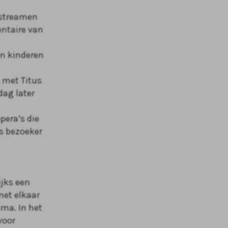
 streamen
entaire van
en kinderen
k met Titus
dag later
pera’s die
ls bezoeker
jks een
met elkaar
ma. In het
voor