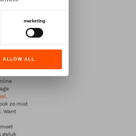
t
deze video
.
 geeft er
marketing
het archief
e
be
te zien
 zelf muziek
ALLOW ALL
en,
nline
tage
aal
.
 ook zo mist
t. Want
k moet
s geluk