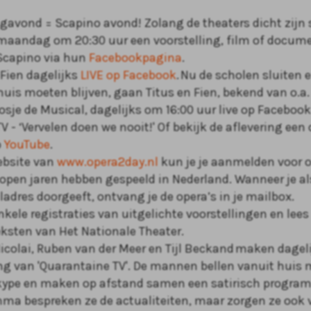
avond = Scapino avond! Zolang de theaters dicht zijn
e maandag om 20:30 uur een voorstelling, film of docum
 Scapino via hun
Facebookpagina
.
Fien dagelijks
LIVE op Facebook
. Nu de scholen sluiten 
huis moeten blijven, gaan Titus en Fien, bekend van o.a.
sje de Musical, dagelijks om 16:00 uur live op Faceboo
V - ‘Vervelen doen we nooit!' Of bekijk de aflevering een 
p
YouTube
.
ebsite van
www.opera2day.nl
kun
je je aanmelden voor o
lopen jaren hebben gespeeld in Nederland. Wanneer je a
ladres doorgeeft, ontvang je de opera’s in je mailbox.
nkele
registraties van uitgelichte voorstellingen en lees
eksten van Het Nationale Theater
.
colai, Ruben van der Meer en Tijl
Beckand
maken dageli
ng van 'Quarantaine TV'. De mannen bellen vanuit huis 
Skype en maken op afstand samen een satirisch program
ma bespreken ze de actualiteiten, maar zorgen ze ook 