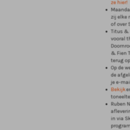
ze hier!
Maandag
zij elk
of over
Titus & 
vooral t
Doornroo
& Fien T
terug o
Op de w
de afge
je e-mai
Bekijk
e
toneelt
Ruben Ni
afleveri
in via 
program