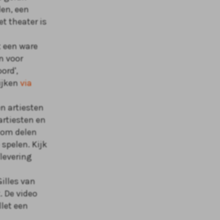
len, een
t theater is
t een ware
n voor
ord',
kijken
via
n artiesten
artiesten en
m om delen
 spelen. Kijk
levering
Gilles van
t.
De video
llet een