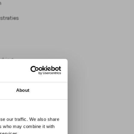
n
straties
rking
O Centrum
cholen
About
eel staat
n link naar
nge
waarin
se our traffic. We also share
en met een
ers who may combine it with
sies
 services.