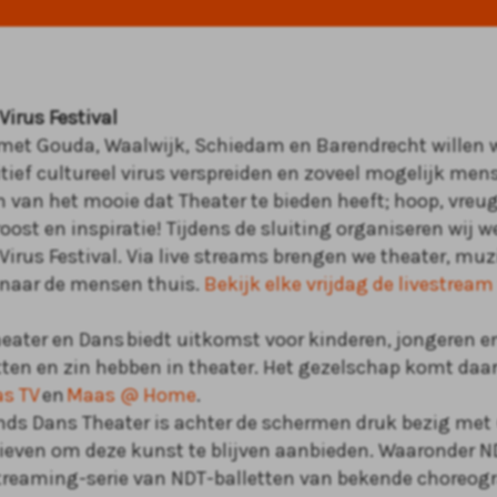
Virus Festival
et Gouda, Waalwijk, Schiedam en Barendrecht willen wi
tief cultureel virus verspreiden en zoveel mogelijk men
 van het mooie dat Theater te bieden heeft; hoop, vreu
roost en inspiratie! Tijdens de sluiting organiseren wij w
Virus Festival. Via live streams brengen we theater, muz
 naar de mensen thu
is.
Bekijk elke vrijdag de livestream
eater en Dans biedt uitkomst voor kinderen, jongeren e
itten en zin hebben in theater. Het gezelschap komt da
s TV
en
Maas @ Home
.
nds Dans Theater is achter de schermen druk bezig met (
tieven om deze kunst te blijven aanbieden. Waaronder N
streaming-serie van NDT-balletten van bekende choreog