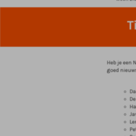
T
Heb je een 
goed nieuws
Da
De
Ha
Ja
Le
Pe