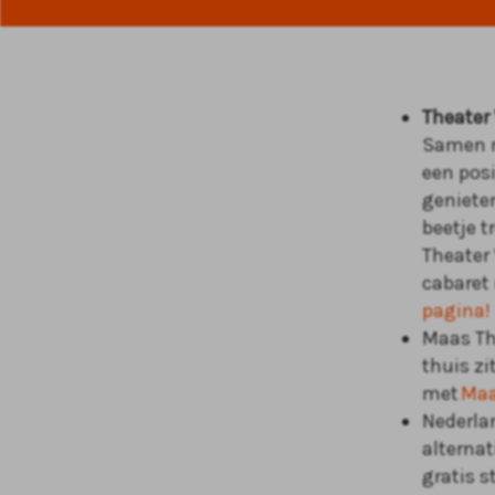
Theater 
Samen m
een posi
genieten
beetje t
Theater 
cabaret
pagina!
Maas Th
thuis z
met
Maa
Nederla
alterna
gratis 