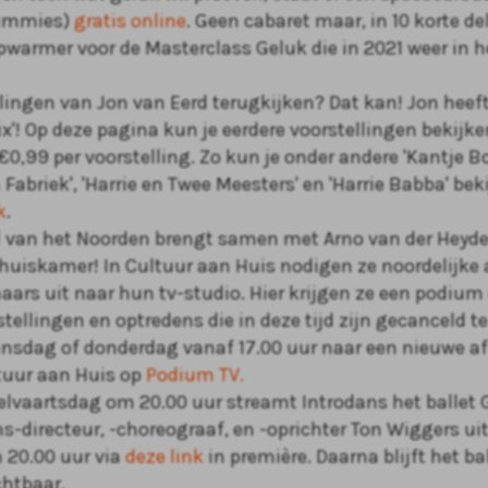
dummies)
gratis online
. Geen cabaret maar, in 10 korte de
pwarmer voor de Masterclass Geluk die in 2021 weer in he
llingen van
Jon van Eerd
terugkijken? Dat kan! Jon heef
ix'!
Op deze pagina kun je eerdere voorstellingen bekijke
€0,99 per voorstelling. Zo kun je onder andere 'Kantje Bo
Fabriek', 'Harrie en Twee Meesters' en 'Harrie Babba' be
k
.
 van het Noorden brengt samen met Arno van der Heyde
huiskamer! In Cultuur aan Huis nodigen ze noordelijke 
aars uit naar hun tv-studio. Hier krijgen ze een podiu
stellingen en optredens die in deze tijd zijn gecanceld te
dinsdag of donderdag vanaf 17.00 uur naar een nieuwe af
tuur aan Huis op
Podium TV.
lvaartsdag om 20.00 uur streamt
Introdans
het ballet 
s-directeur, -choreograaf, en -oprichter Ton Wiggers ui
 20.00 uur via
deze link
in première. Daarna blijft het ba
chtbaar.