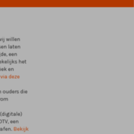
j willen
sen laten
gde, een
ekelijks het
iek en
 via deze
n ouders die
arom
digitale)
DTV, een
rafen.
Bekijk