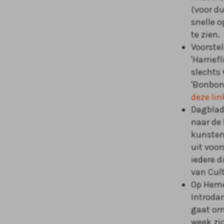
(voor 
snelle o
te zien.
Voorste
'Harriefl
slechts 
'Bonbon 
deze lin
Dagblad
naar de 
kunsten
uit voor
iedere 
van Cul
Op Heme
Introdan
gaat om
week zi