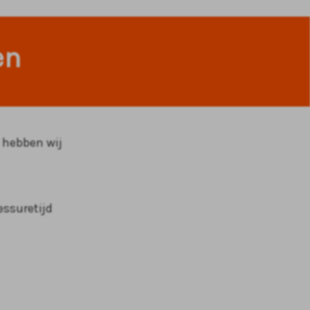
en
 hebben wij
essuretijd