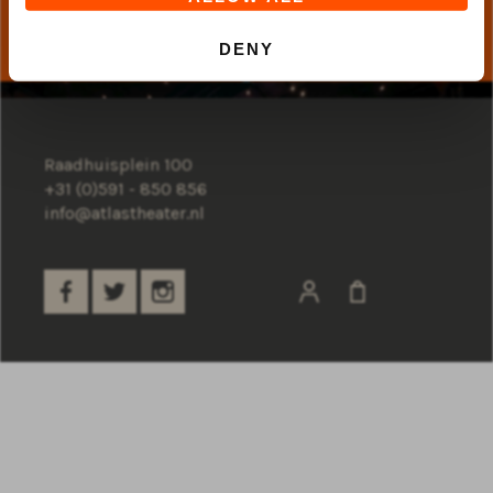
DENY
Raadhuisplein 100
+31 (0)591 - 850 856
info@atlastheater.nl