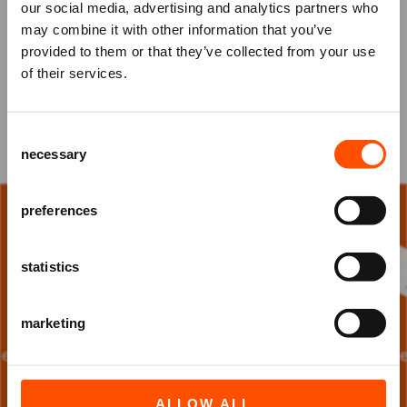
je opvragen via
deze link
. Met de ATLAS PODIUM
our social media, advertising and analytics partners who
Cadeaukaart kun je iemand een bijzonder en
may combine it with other information that you’ve
Mis niks
feestelijk cadeau geven. Je bepaalt zelf de waarde:
provided to them or that they’ve collected from your use
minimaal € 10,- en maximaal € 150,-.
of their services.
Schrijf je in voor de
nieuwsbrief
van
het ATLAS Theater en ontvang alle info
ATLAS CADEAUKAART KOPEN
Consent
over voorstellingen, achtergronden
necessary
Selection
en speciale aanbiedingen!
AANMELDEN
preferences
statistics
marketing
ALLOW ALL