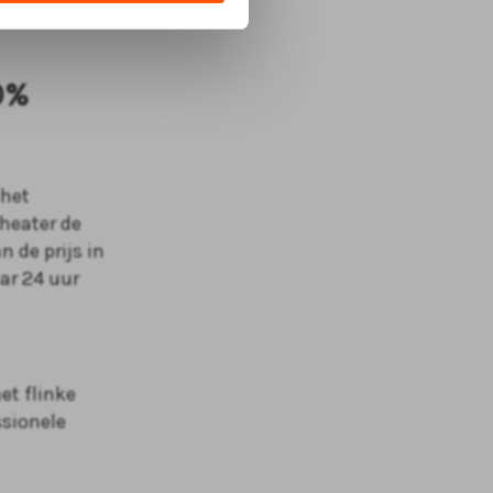
per pas. De
0%
 het
heater de
n de prijs in
aar 24 uur
et flinke
ssionele