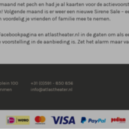
 maand net pech en had je al kaarten voor de actievoors
! Volgende maand is er weer een nieuwe Sirene Sale – e
oordelig je vrienden of familie mee te nemen.
acebookpagina en atlastheater.nl in de gaten om als ee
voorstelling in de aanbieding is. Zet het alarm maar vas
lein 100
+31 (0)591 - 850 856
Emmen
info@atlastheater.nl