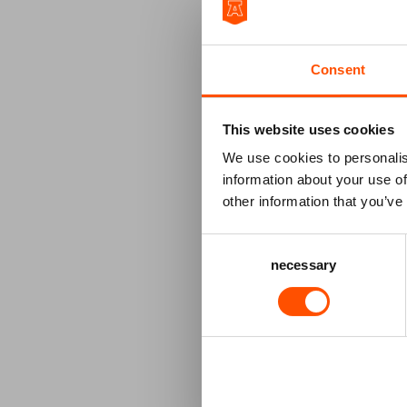
laagdrempel
Een kwartie
Consent
kaartje voor
voorstellin
gaten, wan
This website uses cookies
kortingen z
We use cookies to personalis
voor één pe
information about your use of
gastprogr
other information that you’ve
Daniël Lohu
Consent
Vriend
necessary
Selection
Speciaal vo
leden van d
een special
(bieb-pas) 
van WILDLAN