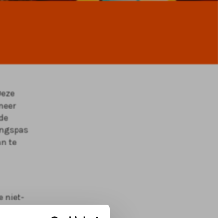
Deze
neer
 de
tingspas
an te
e niet-