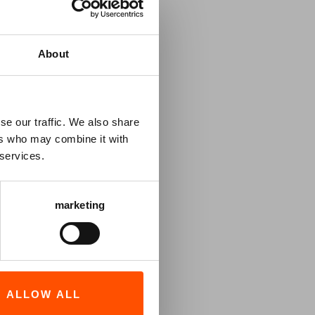
eater!
D-kaart een
About
e in de
ocht is. De
n gelden
se our traffic. We also share
t
en
ers who may combine it with
Loon en
 services.
rting
marketing
DLANDS
en
d waarbij
(Vriend),
thouders
ALLOW ALL
van hun pas