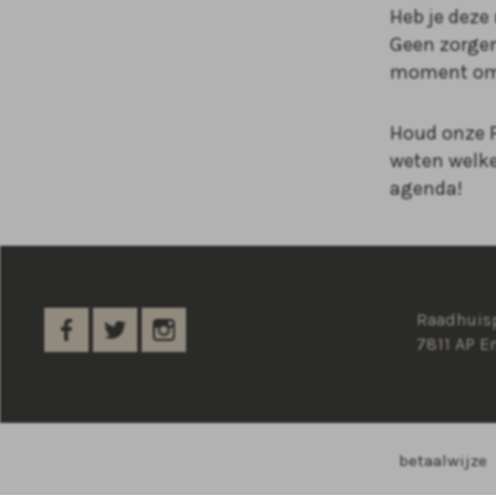
Heb je deze
Geen zorgen
moment om v
Houd onze F
weten welke 
agenda!
Raadhuisp
7811 AP 
betaalwijze