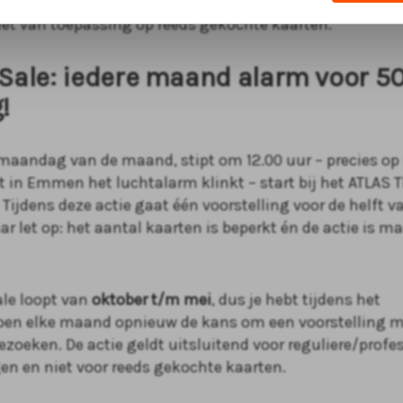
ten kopen aan de Theaterkassa. Maximaal twee kaarten 
niet van toepassing op reeds gekochte kaarten.
 Sale: iedere maand alarm voor 5
!
 maandag van de maand, stipt om 12.00 uur – precies op
in Emmen het luchtalarm klinkt – start bij het ATLAS T
 Tijdens deze actie gaat één voorstelling voor de helft va
r let op: het aantal kaarten is beperkt én de actie is m
ale loopt van
oktober t/m mei
, dus je hebt tijdens het
oen elke maand opnieuw de kans om een voorstelling m
ezoeken. De actie geldt uitsluitend voor reguliere/profe
gen en niet voor reeds gekochte kaarten.