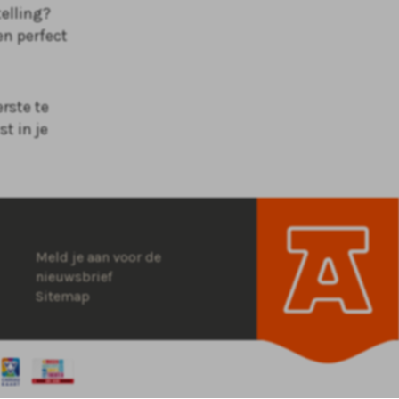
telling?
en perfect
rste te
t in je
Meld je aan voor de
nieuwsbrief
Sitemap