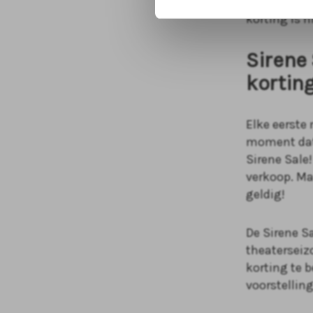
alleen kaar
korting is 
Sirene
korting
Elke eerste
moment dat 
Sirene Sale!
verkoop. Maa
geldig!
De Sirene S
theaterseiz
korting te b
voorstellin