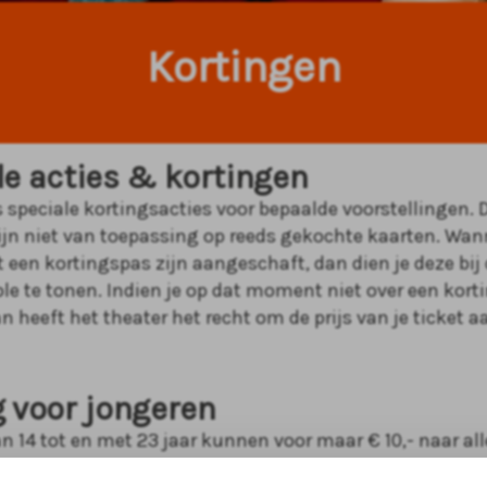
Kortingen
le acties & kortingen
s speciale kortingsacties voor bepaalde voorstellingen. 
ijn niet van toepassing op reeds gekochte kaarten. Wan
 een kortingspas zijn aangeschaft, dan dien je deze bij
ole te tonen. Indien je op dat moment niet over een kor
n heeft het theater het recht om de prijs van je ticket a
g voor jongeren
n 14 tot en met 23 jaar kunnen voor maar € 10,- naar all
e voorstellingen in het ATLAS Theater. Ideaal om op een