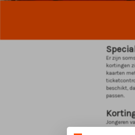
Specia
Er zijn som
kortingen z
kaarten met
ticketcontr
beschikt, da
passen.
Kortin
Jongeren va
uitverkocht