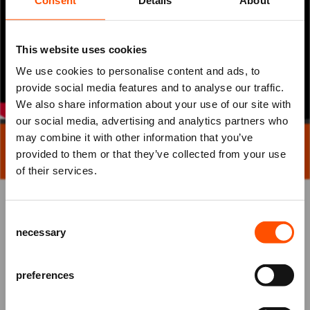
This website uses cookies
We use cookies to personalise content and ads, to
provide social media features and to analyse our traffic.
We also share information about your use of our site with
our social media, advertising and analytics partners who
may combine it with other information that you’ve
Rondleiding theatertechniek
Mis niks
provided to them or that they’ve collected from your use
of their services.
Schrijf je in voor de
nieuwsbrief
van
Heb je wel eens een voorstelling bezocht in het
het ATLAS Theater en ontvang alle info
theater? Weet je wat er allemaal gebeurt voordat
Consent
over voorstellingen, achtergronden
het doek op kan gaan? Wat is een Jan-Willempje en
necessary
Selection
en speciale aanbiedingen!
hoe ziet een balletvloer er eigenlijk uit? Samen met
een technicus vind je een antwoord op al deze
AANMELDEN
preferences
vragen en ontdek je nóg meer over de wereld achter
de schermen van het theater.