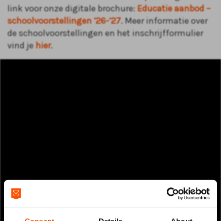
link voor onze digitale brochure:
Educatie aanbod –
schoolvoorstellingen ’26-’27
. Meer informatie over
de schoolvoorstellingen en het inschrijfformulier
vind je
hier
.
Consent
Details
About