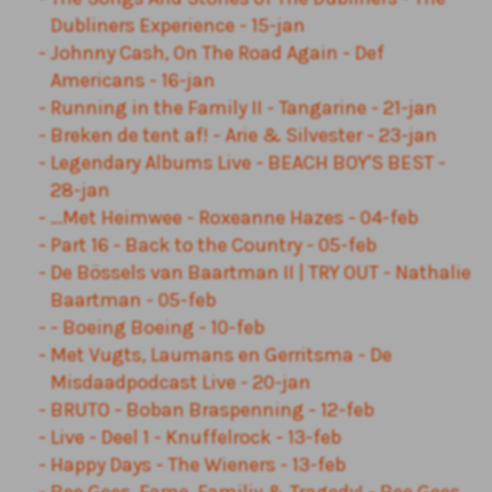
Dubliners Experience - 15-jan
Johnny Cash, On The Road Again - Def
Americans - 16-jan
Running in the Family II - Tangarine - 21-jan
Breken de tent af! - Arie & Silvester - 23-jan
Legendary Albums Live - BEACH BOY'S BEST -
28-jan
…Met Heimwee - Roxeanne Hazes - 04-feb
Part 16 - Back to the Country - 05-feb
De Bössels van Baartman II | TRY OUT - Nathalie
Baartman - 05-feb
- Boeing Boeing - 10-feb
Met Vugts, Laumans en Gerritsma - De
Misdaadpodcast Live - 20-jan
BRUTO - Boban Braspenning - 12-feb
Live - Deel 1 - Knuffelrock - 13-feb
Happy Days - The Wieners - 13-feb