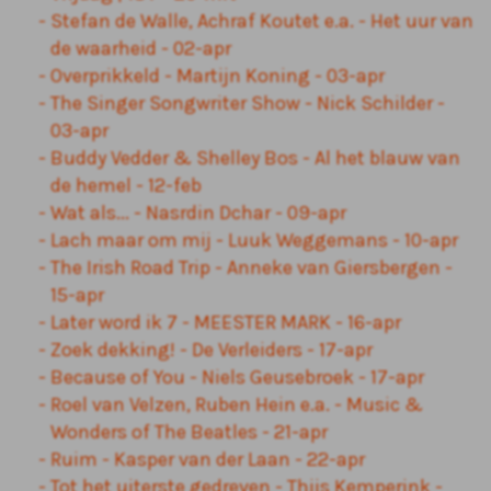
Stefan de Walle, Achraf Koutet e.a. - Het uur van
de waarheid - 02-apr
Overprikkeld - Martijn Koning - 03-apr
The Singer Songwriter Show - Nick Schilder -
03-apr
Buddy Vedder & Shelley Bos - Al het blauw van
de hemel - 12-feb
Wat als... - Nasrdin Dchar - 09-apr
Lach maar om mij - Luuk Weggemans - 10-apr
The Irish Road Trip - Anneke van Giersbergen -
15-apr
Later word ik 7 - MEESTER MARK - 16-apr
Zoek dekking! - De Verleiders - 17-apr
Because of You - Niels Geusebroek - 17-apr
Roel van Velzen, Ruben Hein e.a. - Music &
Wonders of The Beatles - 21-apr
Ruim - Kasper van der Laan - 22-apr
Tot het uiterste gedreven - Thijs Kemperink -