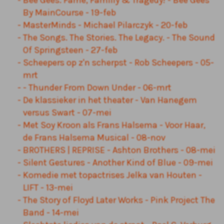
Bee Gees. Fame, Familiy & Tragedy! - Bee Gees
By MainCourse - 19-feb
MasterMinds - Michael Pilarczyk - 20-feb
The Songs. The Stories. The Legacy. - The Sound
Of Springsteen - 27-feb
Scheepers op z'n scherpst - Rob Scheepers - 05-
mrt
- Thunder From Down Under - 06-mrt
De klassieker in het theater - Van Hanegem
versus Swart - 07-mei
Met Soy Kroon als Frans Halsema - Voor Haar,
de Frans Halsema Musical - 08-nov
BROTHERS | REPRISE - Ashton Brothers - 08-mei
Silent Gestures - Another Kind of Blue - 09-mei
Komedie met topactrises Jelka van Houten -
LIFT - 13-mei
The Story of Floyd Later Works - Pink Project The
Band - 14-mei