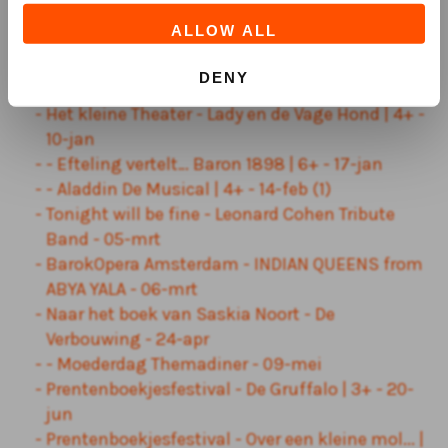
50 jaar Margreet Dolman - Paul Haenen - 14-nov
ALLOW ALL
- TOSCA met Francis van Broekhuizen - 19-nov
Rare Leeftijd - Ricky Koole - 26-nov
DENY
Vandaag - Herman van Veen - 27-nov
Het kleine Theater - Lady en de Vage Hond | 4+ -
10-jan
- Efteling vertelt… Baron 1898 | 6+ - 17-jan
- Aladdin De Musical | 4+ - 14-feb (1)
Tonight will be fine - Leonard Cohen Tribute
Band - 05-mrt
BarokOpera Amsterdam - INDIAN QUEENS from
ABYA YALA - 06-mrt
Naar het boek van Saskia Noort - De
Verbouwing - 24-apr
- Moederdag Themadiner - 09-mei
Prentenboekjesfestival - De Gruffalo | 3+ - 20-
jun
Prentenboekjesfestival - Over een kleine mol... |