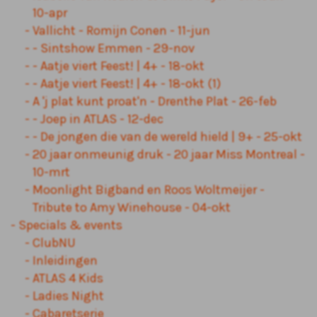
10-apr
Vallicht - Romijn Conen - 11-jun
- Sintshow Emmen - 29-nov
- Aatje viert Feest! | 4+ - 18-okt
- Aatje viert Feest! | 4+ - 18-okt (1)
A 'j plat kunt proat'n - Drenthe Plat - 26-feb
- Joep in ATLAS - 12-dec
- De jongen die van de wereld hield | 9+ - 25-okt
20 jaar onmeunig druk - 20 jaar Miss Montreal -
10-mrt
Moonlight Bigband en Roos Woltmeijer -
Tribute to Amy Winehouse - 04-okt
Specials & events
ClubNU
Inleidingen
ATLAS 4 Kids
Ladies Night
Cabaretserie