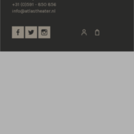
+31 (0)591 - 850 856
info@atlastheater.nl
Ervaar het ATLAS Theater en kom langs
voor een kennismaking!
CONTACT OPNEMEN