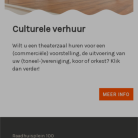
Culturele verhuur
Wilt u een theaterzaal huren voor een
(commerciële) voorstelling, de uitvoering van
uw (toneel-)vereniging, koor of orkest? Klik
dan verder!
MEER INFO
Raadhuisplein 100