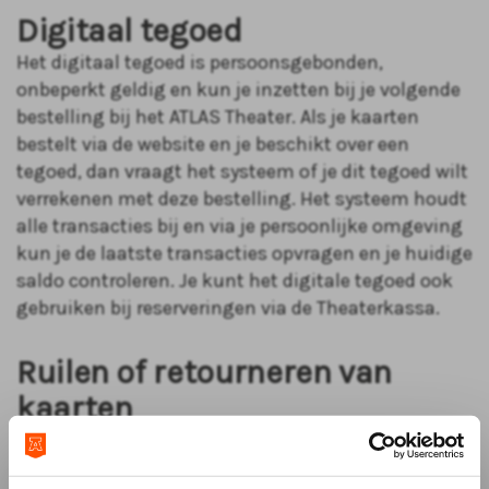
Digitaal tegoed
Het digitaal tegoed is persoonsgebonden,
onbeperkt geldig en kun je inzetten bij je volgende
bestelling bij het ATLAS Theater. Als je kaarten
bestelt via de website en je beschikt over een
tegoed, dan vraagt het systeem of je dit tegoed wilt
verrekenen met deze bestelling. Het systeem houdt
alle transacties bij en via je persoonlijke omgeving
kun je de laatste transacties opvragen en je huidige
saldo controleren. Je kunt het digitale tegoed ook
gebruiken bij reserveringen via de Theaterkassa.
Ruilen of retourneren van
kaarten
Gekochte kaarten worden niet teruggenomen. Als
je door omstandigheden niet naar het theater kunt