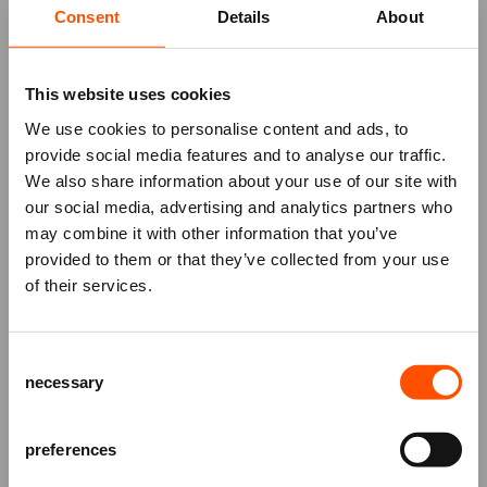
komen, draagt het theater daarvoor geen
Consent
Details
About
verantwoordelijkheid. In zeer bijzondere gevallen
kan een uitzondering gemaakt worden en kunnen
de kaarten omgeruild worden voor een digitaal
This website uses cookies
tegoed. In dit geval wordt er € 2,00 per kaartje aan
We use cookies to personalise content and ads, to
annuleringskosten in rekening gebracht. We
provide social media features and to analyse our traffic.
ontvangen de annulering uiterlijk drie dagen
We also share information about your use of our site with
voorafgaand aan de voorstelling, anders kunnen de
our social media, advertising and analytics partners who
kaarten niet worden geretourneerd.
may combine it with other information that you’ve
Mis niks
provided to them or that they’ve collected from your use
Terugbrengen of omruilen is niet mogelijk bij
of their services.
kortingsacties (een al gekocht ticket omruilen voor
Schrijf je in voor de
nieuwsbrief
van
een goedkoper kaartje). Na de omruiltermijn (één
het ATLAS Theater en ontvang alle info
Consent
dag voor de voorstelling, voor 15:00 uur) kun je je
over voorstellingen, achtergronden
necessary
Selection
en speciale aanbiedingen!
kaarten niet meer retourneren. Wanneer je door
omstandigheden niet naar een voorstelling kunt
AANMELDEN
komen, dan draagt het ATLAS Theater daarvoor
preferences
geen verantwoordelijkheid.