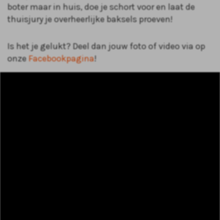
boter maar in huis, doe je schort voor en laat de
thuisjury je overheerlijke baksels proeven!
Is het je gelukt? Deel dan jouw foto of video via op
onze
Facebookpagina
!