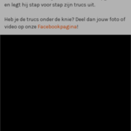
en legt hij stap voor stap zijn trucs uit.
Heb je de trucs onder de knie? Deel dan jouw foto of
video op onze
Facebookpagina
!