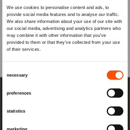
Wij wensen jou, de artiesten en onszelf weer mooie
We use cookies to personalise content and ads, to
momenten waarop we samen mogen lachen en
provide social media features and to analyse our traffic.
ontroerd mogen worden. Maar nog meer wensen wij u
We also share information about your use of our site with
our social media, advertising and analytics partners who
gezondheid, liefde, plezier en veel samenzijn in 2022!
may combine it with other information that you’ve
Mis niks
provided to them or that they’ve collected from your use
Bekijk hieronder onze kerstgroet aan jou.
of their services.
Schrijf je in voor de
nieuwsbrief
van
het ATLAS Theater en ontvang alle info
Consent
over voorstellingen, achtergronden
necessary
Selection
en speciale aanbiedingen!
AANMELDEN
preferences
Raadhuisplein 100
+31 (0)591 - 850 856
info@atlastheater.nl
statistics
marketing