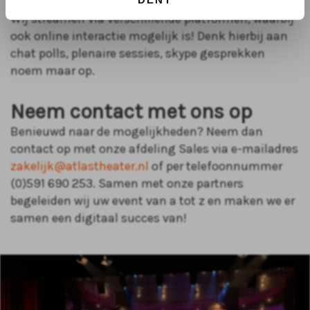
Wij streamen via verschillende platformen, waarbij
ook online interactie mogelijk is! Denk hierbij aan
chat polls, plenaire sessies, skype gesprekken
noem maar op.
Neem contact met ons op
Benieuwd naar de mogelijkheden? Neem dan
contact op met onze afdeling Sales via e-mailadres
zakelijk
@atlastheater.nl
of per telefoonnummer
(0)591 690 253. Samen met onze partners
begeleiden wij uw event van a tot z en maken we er
samen een digitaal succes van!