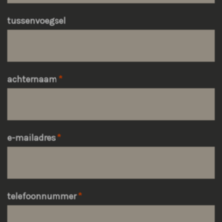
tussenvoegsel
achternaam
e-mailadres
telefoonnummer