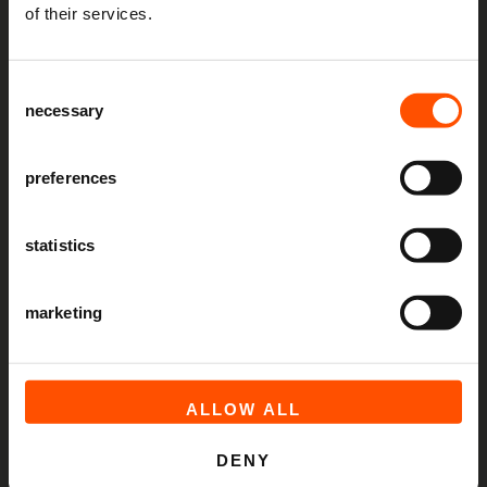
of their services.
Schrijf je in voor de
nieuwsbrief
van
het ATLAS Theater en ontvang alle info
huisnummer
Consent
over voorstellingen, achtergronden
necessary
Selection
en speciale aanbiedingen!
AANMELDEN
preferences
toevoeging
statistics
marketing
straat
ALLOW ALL
plaatsnaam
DENY