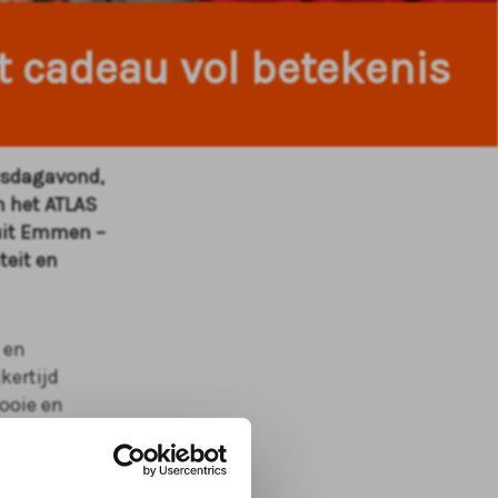
t cadeau vol betekenis
ensdagavond,
in het ATLAS
 uit Emmen –
teit en
 en
kertijd
ooie en