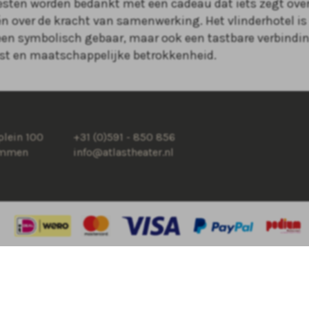
esten worden bedankt met een cadeau dat iets zegt ov
én over de kracht van samenwerking. Het vlinderhotel i
 een symbolisch gebaar, maar ook een tastbare verbindi
t en maatschappelijke betrokkenheid.
lein 100
+31 (0)591 - 850 856
Emmen
info@atlastheater.nl