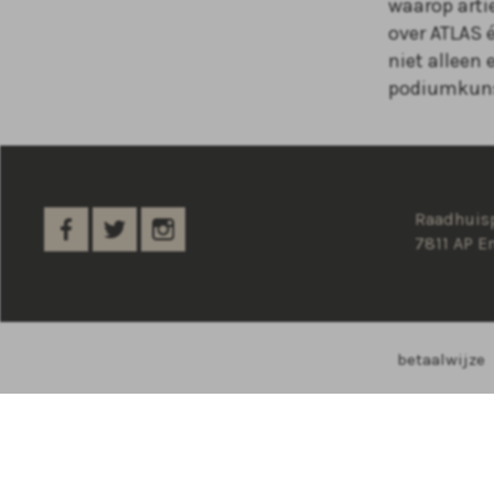
waarop arti
over ATLAS 
niet alleen
podiumkuns
Raadhuisp
7811 AP 
betaalwijze