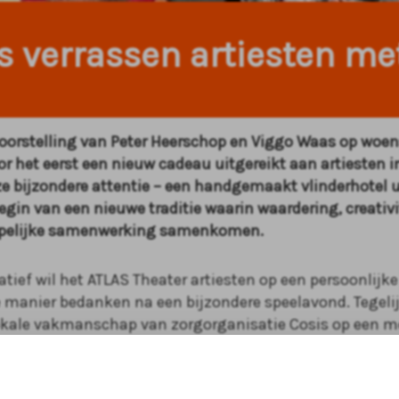
s verrassen artiesten me
voorstelling van Peter Heerschop en Viggo Waas op wo
voor het eerst een nieuw cadeau uitgereikt aan artiesten 
ze bijzondere attentie – een handgemaakt vlinderhotel
egin van een nieuwe traditie waarin waardering, creativi
elijke samenwerking samenkomen.
iatief wil het ATLAS Theater artiesten op een persoonlijke
 manier bedanken na een bijzondere speelavond. Tegelij
okale vakmanschap van zorgorganisatie Cosis op een m
anier onder de aandacht gebracht.
g met Cosis – locatie Nijverheidsstraat