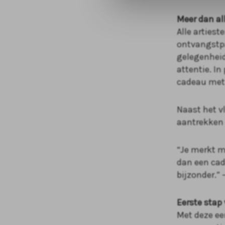
Meer dan a
Alle arties
ontvangstpa
gelegenheid
attentie. In
cadeau met 
Naast het v
aantrekken e
“Je merkt m
dan een cade
bijzonder.”
Eerste stap
Met deze ee