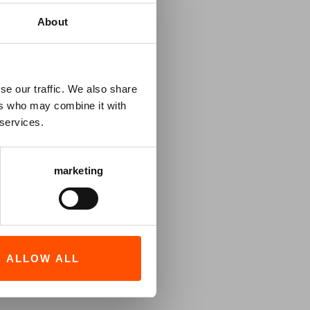
elnemers
About
ken,
l is uniek:
teding,
se our traffic. We also share
ers who may combine it with
derstad
 services.
etekenisvol
els zijn
marketing
alleen een
ook mooi
 verhalen en
ALLOW ALL
eater wil
g elkaar