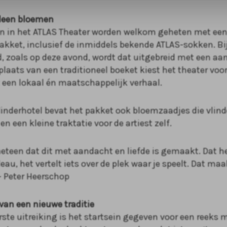
lleen bloemen
ten in het ATLAS Theater worden welkom geheten met ee
kket, inclusief de inmiddels bekende ATLAS-sokken. Bi
, zoals op deze avond, wordt dat uitgebreid met een aa
 plaats van een traditioneel boeket kiest het theater voo
een lokaal én maatschappelijk verhaal.
linderhotel bevat het pakket ook bloemzaadjes die vlind
n een kleine traktatie voor de artiest zelf.
eteen dat dit met aandacht en liefde is gemaakt. Dat he
au, het vertelt iets over de plek waar je speelt. Dat maa
 – Peter Heerschop
 van een nieuwe traditie
rste uitreiking is het startsein gegeven voor een reek