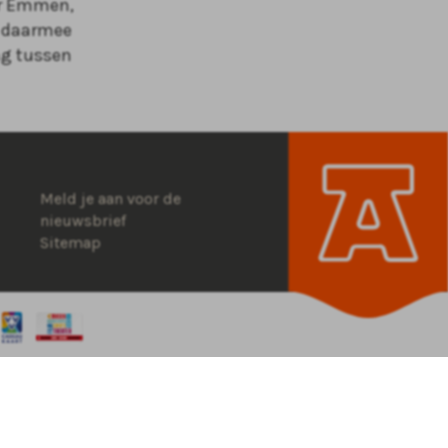
er Emmen,
s daarmee
ng tussen
Meld je aan voor de
nieuwsbrief
Sitemap