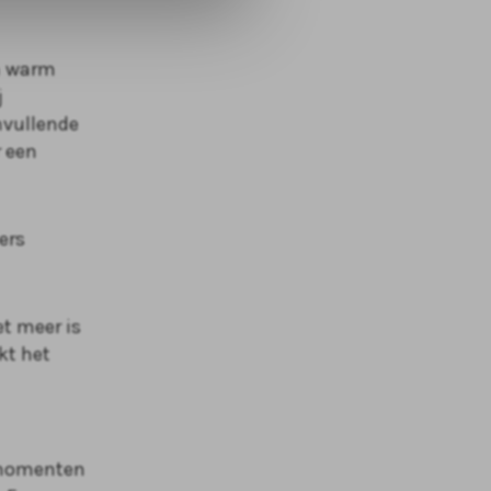
n warm
j
nvullende
r een
ers
t meer is
kt het
s momenten