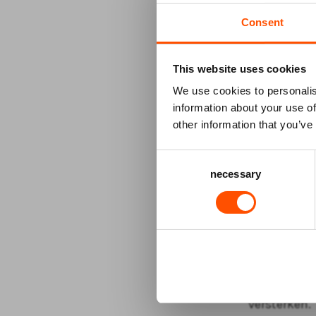
De vlinderh
Consent
van de hout
Dagbestedin
met de han
This website uses cookies
zingeving e
We use cookies to personalis
information about your use of
De keuze voo
other information that you’ve
Emmen en na
Consent
– die de naa
necessary
Selection
gemaakt van
tweede leven
aan bij wat 
ontmoetinge
Deze samenw
vervullen: 
versterken.