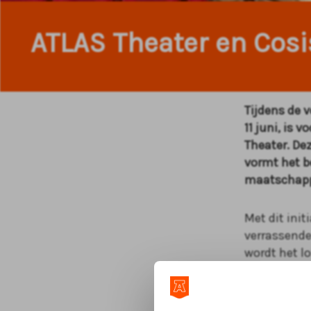
ATLAS Theater en Cosi
Tijdens de 
11 juni, is 
Theater. De
vormt het b
maatschapp
Met dit init
verrassende
wordt het l
zichtbare m
Samenwerkin