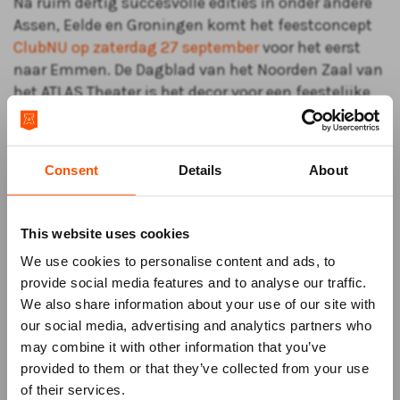
Na ruim dertig succesvolle edities in onder andere
Assen, Eelde en Groningen komt het feestconcept
ClubNU op zaterdag 27 september
voor het eerst
naar Emmen. De Dagblad van het Noorden Zaal van
het ATLAS Theater is het decor voor een feestelijke
avond gericht op bezoekers van 25 jaar en ouder,
met een mix van R&B-classics, dansbare house en
pophits van toen en nu.
Consent
Details
About
Voor deze gelegenheid wordt de theaterzaal volledig
omgebouwd: de tribune wordt ingeschoven en
This website uses cookies
maakt plaats voor een ruime dansvloer. Licht,
We use cookies to personalise content and ads, to
geluid en showelementen zorgen voor een
provide social media features and to analyse our traffic.
energieke clubsfeer waarin bezoekers volop kunnen
We also share information about your use of our site with
dansen, beleven en verbinden.
our social media, advertising and analytics partners who
may combine it with other information that you’ve
Mis niks
ClubNU staat bekend om zijn stijlvolle en
provided to them or that they’ve collected from your use
dynamische avonden waarbij sfeer en herkenning
of their services.