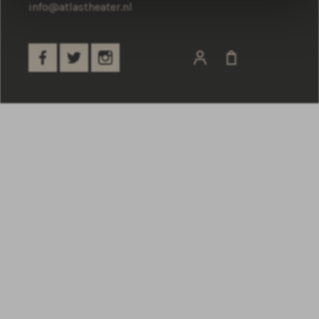
ClubNU is een reizend feestconcept dat sinds 2015
info@atlastheater.nl
evenementen organiseert voor het 25+-publiek.
Met aandacht voor sfeer, kwaliteit en diversiteit
weet ClubNU een breed publiek aan zich te binden.
De edities vinden plaats op markante locaties in
Noord-Nederland, waarbij steeds wordt ingezet op
verbinding en herkenbare beleving.