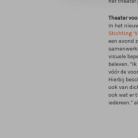
het theater
Theater voo
In het nieu
Stichting ‘V
een avond z
samenwerkin
visuele bep
beleven. “Ik
vóór de voo
Hierbij bes
ook van dic
ook wat er t
iedereen.” 