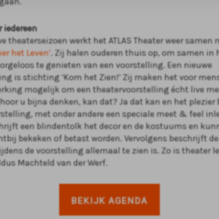
 gaan.
r iedereen
we theaterseizoen werkt het ATLAS Theater weer samen 
ier het Leven’
. Zij halen ouderen thuis op, om samen in 
orgeloos te genieten van een voorstelling. Een nieuwe
g is stichting ‘Kom het Zien!’ Zij maken het voor me
erking mogelijk om een theatervoorstelling écht live me
 hoor u bijna denken, kan dat? Ja dat kan en het plezier 
rstelling, met onder andere een speciale meet & feel inl
chrijft een blindentolk het decor en de kostuums en ku
htbij bekeken of betast worden. Vervolgens beschrijft de
ijdens de voorstelling allemaal te zien is. Zo is theater l
aldus Machteld van der Werf.
BEKIJK AGENDA