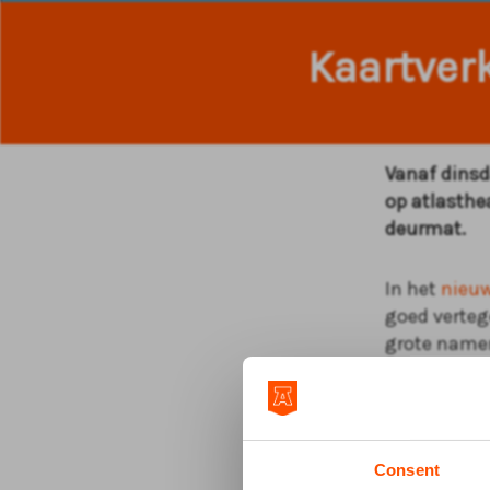
Kaartver
Vanaf dinsd
op atlasthe
deurmat.
In het
nieu
goed verte
grote namen
Guido Weije
en The Prom
de Nederlan
Oekraïense 
Consent
Nederland h