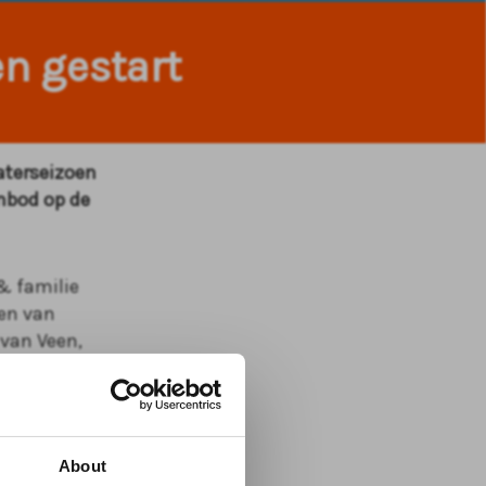
n gestart
aterseizoen
anbod op de
& familie
en van
 van Veen,
int Charlie
ekt zoals
p
nderdak in
About