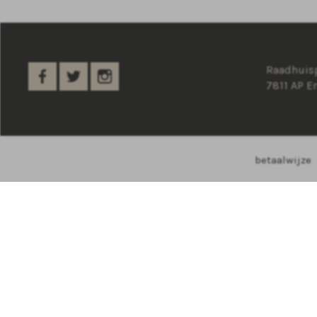
Raadhuisp
7811 AP 
betaalwijze