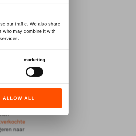
nnen o.a.
 Mees Kees
se our traffic. We also share
en in het
ers who may combine it with
 en nog niet
 services.
Meeberg,
oordelige
marketing
eren die in
aartjes
. Ze
ALLOW ALL
achteld van
 Fred van
nnen
itverkochte
geren naar