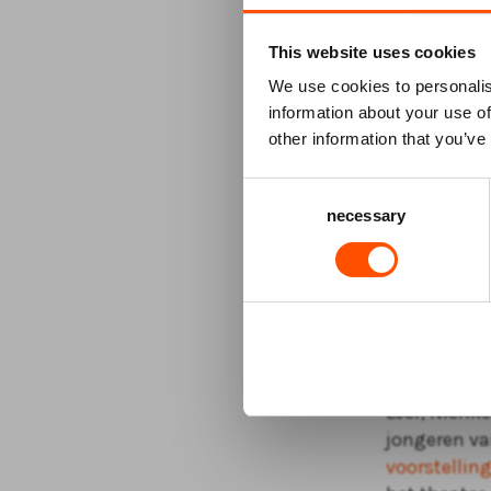
Uiteraard is
This website uses cookies
naar De Sch
We use cookies to personalis
en Assepoes
information about your use of
ATLAS Theate
other information that you’ve
eerder in E
Anne Neuteb
Consent
arrangeme
necessary
Selection
Meer jonger
In samenwer
2022 hun 18
kunnen zelf
der Werf he
Leer, Nienk
jongeren va
voorstellin