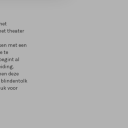
met
het theater
nsen met een
e te
begint al
eiding.
nnen deze
 blindentolk
euk voor