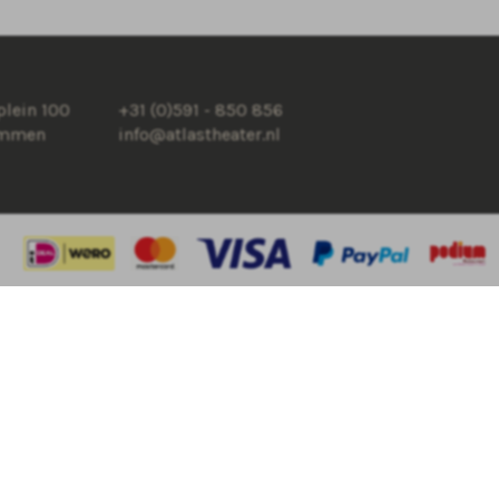
lein 100
+31 (0)591 - 850 856
Emmen
info@atlastheater.nl