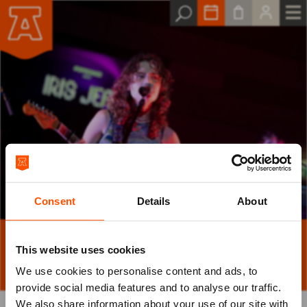
Consent
Details
About
Popronde Emmen strijkt neer in het
This website uses cookies
ATLAS Theater!
We use cookies to personalise content and ads, to
provide social media features and to analyse our traffic.
We also share information about your use of our site with