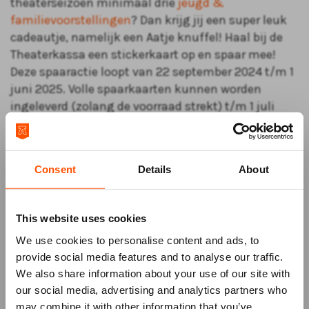
theaterseizoen minimaal drie
jeugd &
familievoorstellingen
? Dan krijg jij een super leuk
cadeautje, namelijk een Aatje knuffel! Haal bij de
Theaterkassa een stickerkaart op en spaar mee!
Deze spaaractie loopt van 22 september 2024 t/m 1
juni 2025. Volle spaarkaarten kunnen worden
ingeleverd (zolang de voorraad strekt) t/m 1 juli
2025 bij de Theaterkassa.
Waar kan ik een spaarkaart ophalen?
Consent
Details
About
De spaarkaarten liggen met ingang van het nieuwe
theaterseizoen (3 september 2024) klaar bij de
Theaterkassa.
This website uses cookies
We use cookies to personalise content and ads, to
Wanneer heb ik een Aatje knuffel bij elkaar
provide social media features and to analyse our traffic.
gespaard?
We also share information about your use of our site with
Bij iedere jeugd & familievoorstelling ontvang je
our social media, advertising and analytics partners who
een sticker. Met 3 stickers kun je de spaarkaart
may combine it with other information that you’ve