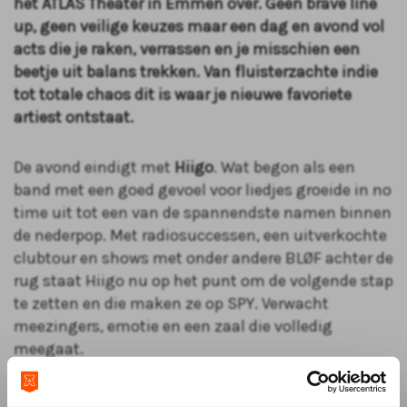
het ATLAS Theater in Emmen over. Geen brave line
up, geen veilige keuzes maar een dag en avond vol
acts die je raken, verrassen en je misschien een
beetje uit balans trekken. Van fluisterzachte indie
tot totale chaos dit is waar je nieuwe favoriete
artiest ontstaat.
De avond eindigt met
Hiigo
. Wat begon als een
band met een goed gevoel voor liedjes groeide in no
time uit tot een van de spannendste namen binnen
de nederpop. Met radiosuccessen, een uitverkochte
clubtour en shows met onder andere BLØF achter de
rug staat Hiigo nu op het punt om de volgende stap
te zetten en die maken ze op SPY. Verwacht
meezingers, emotie en een zaal die volledig
meegaat.
Maar SPY is geen one man show.