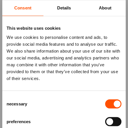
Consent
Details
About
45ACIDBABIES
opent een compleet andere
dimensie. Denk pop door een kapotte spiegel. Hun
shows zijn een explosie van synths, garage, visuals
This website uses cookies
en pure energie alsof je een bizarre kleurrijke film
We use cookies to personalise content and ads, to
binnenstapt waar alles kan en niks normaal is.
provide social media features and to analyse our traffic.
We also share information about your use of our site with
FIEP
brengt indierock die schuurt en tegelijk blijft
our social media, advertising and analytics partners who
hangen. Speels, direct en met een rafelrandje de
may combine it with other information that you’ve
Mis niks
nieuwe EP laat een band horen die durft los te laten
provided to them or that they’ve collected from your use
en juist daardoor nog harder binnenkomt.
of their services.
Schrijf je in voor de
nieuwsbrief
van
het ATLAS Theater en ontvang alle info
Silver Lake
vertraagt de tijd. Dromerige art pop met
Consent
over voorstellingen, achtergronden
invloeden uit indie en folk gedragen door intieme
necessary
Selection
en speciale aanbiedingen!
zang en gelaagde arrangementen. Muziek die je
even stil laat staan midden in alle drukte.
AANMELDEN
preferences