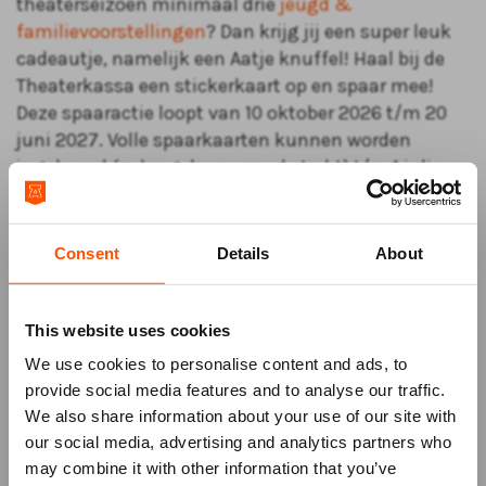
theaterseizoen minimaal drie
jeugd &
familievoorstellingen
? Dan krijg jij een super leuk
cadeautje, namelijk een Aatje knuffel! Haal bij de
Theaterkassa een stickerkaart op en spaar mee!
Deze spaaractie loopt van 10 oktober 2026 t/m 20
juni 2027. Volle spaarkaarten kunnen worden
ingeleverd (zolang de voorraad strekt) t/m 1 juli
2027 bij de Theaterkassa.
Waar kan ik een spaarkaart ophalen?
Consent
Details
About
De spaarkaarten liggen met ingang van het nieuwe
theaterseizoen klaar bij de Theaterkassa.
This website uses cookies
We use cookies to personalise content and ads, to
Wanneer heb ik een Aatje knuffel bij elkaar
provide social media features and to analyse our traffic.
gespaard?
We also share information about your use of our site with
Bij iedere jeugd & familievoorstelling ontvang je
our social media, advertising and analytics partners who
een sticker. Met 3 stickers kun je de spaarkaart
may combine it with other information that you’ve
inleveren bij de Theaterkassa voor één gratis Aatje