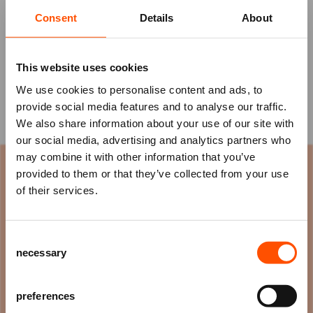
Bands
?
Dan hebben wij goed nieuws! Naast onze
Consent
Details
About
superstar
Bouke
en zijn band hebben wij nog twee
tribute bands geboekt die naar het ATLAS Theater
komen. De verkoop voor
The Dutch David Bowie
This website uses cookies
Tribute
en
Earth, Wind & Fires
(The Mighty
Elements Band) is NU gestart. Wees er snel bij en
We use cookies to personalise content and ads, to
beleef de muziek van je favoriete artiest live in het
provide social media features and to analyse our traffic.
We also share information about your use of our site with
theater!
our social media, advertising and analytics partners who
may combine it with other information that you’ve
Mis niks
Tributes in ATLAS
provided to them or that they’ve collected from your use
of their services.
Schrijf je in voor de
nieuwsbrief
van
het ATLAS Theater en ontvang alle info
Consent
over voorstellingen, achtergronden
necessary
Selection
en speciale aanbiedingen!
AANMELDEN
preferences