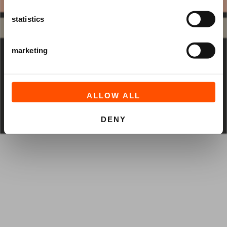
statistics
Raadhuisplein 100
marketing
+31 (0)591 - 850 856
info@atlastheater.nl
ALLOW ALL
DENY