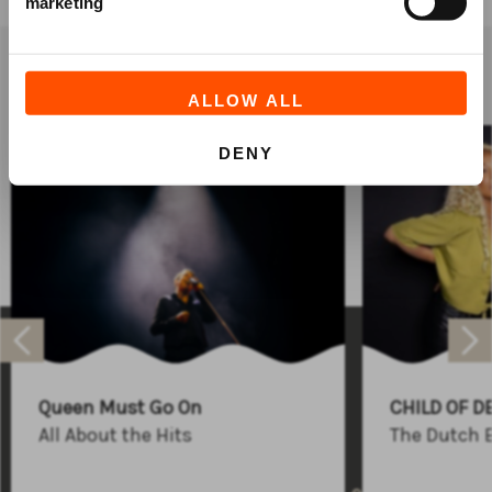
marketing
anderen bekeken ook
ALLOW ALL
MUZIEK
MUZIEK
DENY
Raadhuisplein 100
+31 (0)591 - 850 856
Queen Must Go On
CHILD OF D
info@atlastheater.nl
All About the Hits
The Dutch 