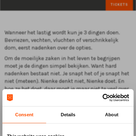
TICKETS
Wanneer het lastig wordt kun je 3 dingen doen.
Bevriezen, vechten, vluchten of verschrikkelijk
dom, eerst nadenken over de opties.
Om de moeilijke zaken in het leven te begrijpen
moet je de dingen simpel bekijken. Want hard
nadenken bestaat niet. Je snapt het of je snapt het
niet (meteen). Nienke denkt niet, Nienke doet. En
hoe ze het doet, daar moet je maar niet te veel over
nadenken!
Consent
Details
About
This website uses cookies