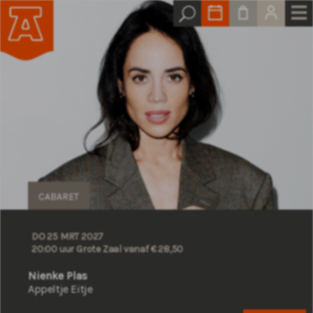
CABARET
DO 25 MRT 2027
20:00 uur Grote Zaal
vanaf € 28,50
Nienke Plas
Appeltje Eitje