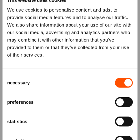
We use cookies to personalise content and ads, to
provide social media features and to analyse our traffic.
We also share information about your use of our site with
our social media, advertising and analytics partners who
may combine it with other information that you’ve
Mis niks
provided to them or that they’ve collected from your use
of their services.
Schrijf je in voor de
nieuwsbrief
van
het ATLAS Theater en ontvang alle info
Consent
over voorstellingen, achtergronden
necessary
Selection
en speciale aanbiedingen!
AANMELDEN
preferences
statistics
TICKETS