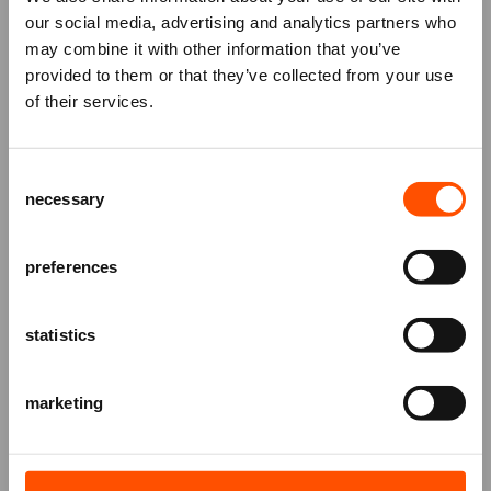
juiste prijs. Ben je Vriend maar heb je geen
our social media, advertising and analytics partners who
actiecode ontvangen? Neem dan contact op met
may combine it with other information that you’ve
Mis niks
de
Theaterkassa
.
provided to them or that they’ve collected from your use
of their services.
Let op: de verkoop van deze voorstelling in de Grote
Schrijf je in voor de
nieuwsbrief
van
Kerk stopt 2 uur voor aanvang. U kunt vanaf dat
het ATLAS Theater en ontvang alle info
moment kaarten aan de deur kopen.
Consent
over voorstellingen, achtergronden
necessary
Selection
en speciale aanbiedingen!
AANMELDEN
preferences
statistics
marketing