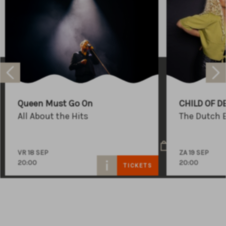
Raadhuisplein 100
+31 (0)591 - 850 856
Queen Must Go On
CHILD OF D
info@atlastheater.nl
All About the Hits
The Dutch 
VR 18 SEP
ZA 19 SEP
20:00
20:00
TICKETS