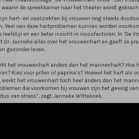
g waarin de spreekkamer naar het theater wordt gebrach
zijn hart- en vaatziekten bij vrouwen nog steeds doods
. Veel van deze hartproblemen kunnen worden voorko
leefstijl en een beter inzicht in risicofactoren. In ‘De 
lt Dr. Janneke alles over het vrouwenhart en geeft ze pr
een gezonder leven.
kt het vrouwenhart anders dan het mannenhart? Hoe h
en? Kies voor pillen of paprika’s? Hoewel het hart als 
s, werkt het vrouwenhart toch heel anders dan het mann
roblemen die voorkomen bij vrouwen zijn het gevolg va
 dus van stress”, zegt Janneke Wittekoek.