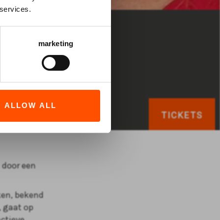
 services.
marketing
ALLOW ALL
TICKETS
 door een
ken, bekend
, gaat op
actieve