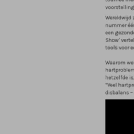
voorstellin
Wereldwijd 
nummer één
een gezonde 
Show’ verte
tools voor 
Waarom wer
hartproblem
hetzelfde i
“Veel hartp
disbalans –