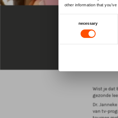
THEATERCOL
other information that you’ve
MA 8 MRT 2
Consent
necessary
Selection
20:00 uur Gr
Jann
De V
Wist je dat
gezonde leef
Dr. Janneke
van tv-prog
tournee met