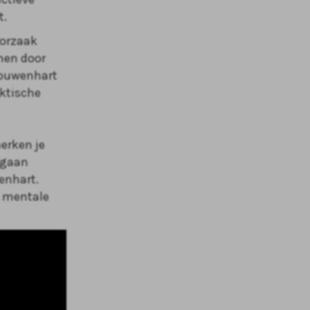
t.
oorzaak
men door
Vrouwenhart
aktische
erken je
orgaan
enhart.
n mentale