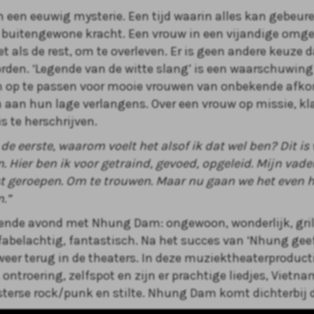
n een eeuwig mysterie. Een tijd waarin alles kan gebeur
 buitengewone kracht. Een vrouw in een vijandige omge
t als de rest, om te overleven. Er is geen andere keuze 
orden. ‘Legende van de witte slang’ is een waarschuwin
op te passen voor mooie vrouwen van onbekende afko
n aan hun lage verlangens. Over een vrouw op missie, kl
s te herschrijven.
 de eerste, waarom voelt het alsof ik dat wel ben? Dit is
. Hier ben ik voor getraind, gevoed, opgeleid. Mijn vade
t geroepen. Om te trouwen. Maar nu gaan we het even 
.”
nde avond met Nhung Dam: ongewoon, wonderlijk, grill
 fabelachtig, fantastisch. Na het succes van ‘Nhung gee
e weer terug in de theaters. In deze muziektheaterproduc
ontroering, zelfspot en zijn er prachtige liedjes, Vietn
terse rock/punk en stilte. Nhung Dam komt dichterbij d