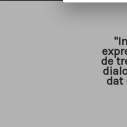
"I
expr
de t
dial
dat 