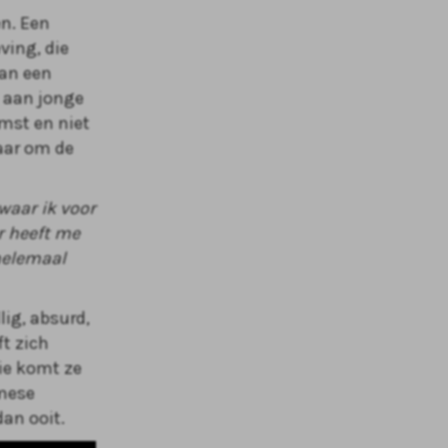
en. Een
ving, die
dan een
g aan jonge
mst en niet
aar om de
 waar ik voor
r heeft me
helemaal
ig, absurd,
ft zich
tie komt ze
amese
an ooit.