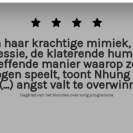
n haar krachtige mimiek,
essie, de klaterende hum
reffende manier waarop z
ogen speelt, toont Nhun
(...) angst valt te overwin
Dagblad van het Noorden over vorig programma