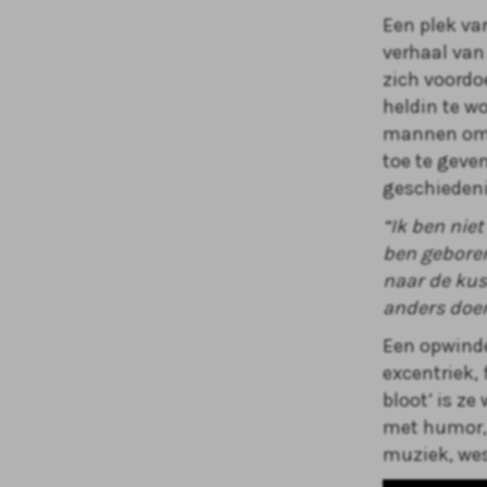
Een plek va
verhaal van
zich voordoe
heldin te w
mannen om 
toe te geve
geschiedeni
“Ik ben niet
ben geboren
naar de kus
anders doen
Een opwinde
excentriek,
bloot’ is z
met humor, 
muziek, wes