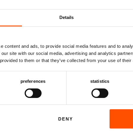
Details
Mis niks
e content and ads, to provide social media features and to analy
 our site with our social media, advertising and analytics partn
Schrijf je in voor de
nieuwsbrief
van het ATLAS
 provided to them or that they’ve collected from your use of their
Theater en ontvang alle info over voorstellingen,
achtergronden en speciale aanbiedingen!
27
preferences
statistics
VHN Zaal
vanaf € 24,50
AANMELDEN
g Dam
de van de witte slang
DENY