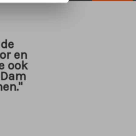
 de
or en
e ook
g Dam
nen."