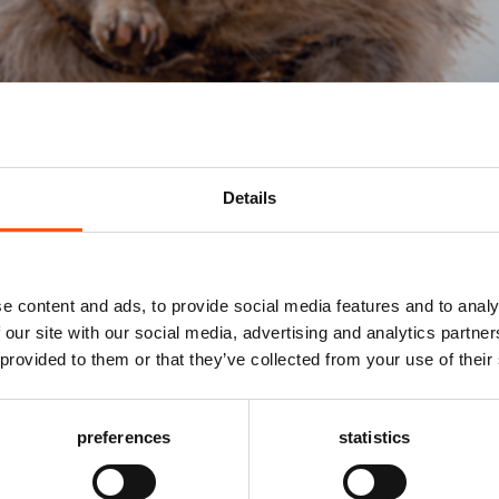
Details
Mis niks
e content and ads, to provide social media features and to analy
 our site with our social media, advertising and analytics partn
Schrijf je in voor de
nieuwsbrief
van het ATLAS
 provided to them or that they’ve collected from your use of their
Theater en ontvang alle info over voorstellingen,
achtergronden en speciale aanbiedingen!
7
preferences
statistics
VHN Zaal
vanaf € 23,50
AANMELDEN
jn Koning