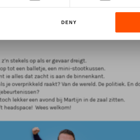
rikkeld
DENY
 z’n stekels op als er gevaar dreigt.
h op tot een balletje, een mini-stootkussen.
t ie alles dat zacht is aan de binnenkant.
als je overprikkeld raakt? Van de wereld. De politiek. En
gebeurtenissen?
och lekker een avond bij Martijn in de zaal zitten.
ft headspace! Wees welkom!