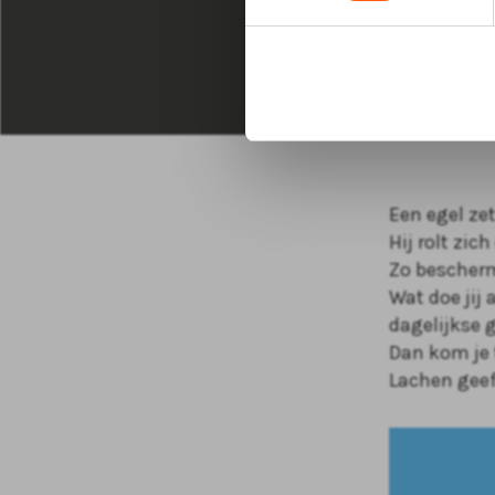
Overp
Een egel zet
Hij rolt zic
Zo bescherm
Wat doe jij 
dagelijkse 
Dan kom je t
Lachen gee