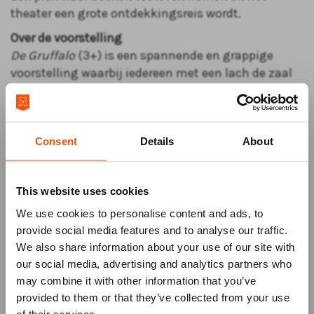
theater een grote ontdekkingsreis wordt.
Over de voorstelling
De Gruffalo
(3+) is een spannende en grappige
voorstelling waarbij iedereen met een lach de zaal
verlaat. Een kleine muis loopt door het diepe
donkere bos en wordt beslopen door drie dieren die
niets liever willen dan hem opeten. Gelukkig weet
Consent
Details
About
de muis zijn fantasie te gebruiken en bedenkt hij
een list. Maar wat gebeurt er als de muis opeens
wordt geconfronteerd met zijn eigen verzinsels?
This website uses cookies
De hilarische klassieker
Over een kleine mol die wil
We use cookies to personalise content and ads, to
weten wie er op zijn kop gepoept heeft
(2+) is een
provide social media features and to analyse our traffic.
fysieke bijna woordeloze voorstelling voor de
We also share information about your use of our site with
allerkleinsten. Mol komt boven om te kijken of de
our social media, advertising and analytics partners who
zon al op is als er ineens op zijn kop gepoept wordt.
may combine it with other information that you’ve
Kak! Wat goor! Mol gaat op zoek naar de dader.
Mis niks
provided to them or that they’ve collected from your use
of their services.