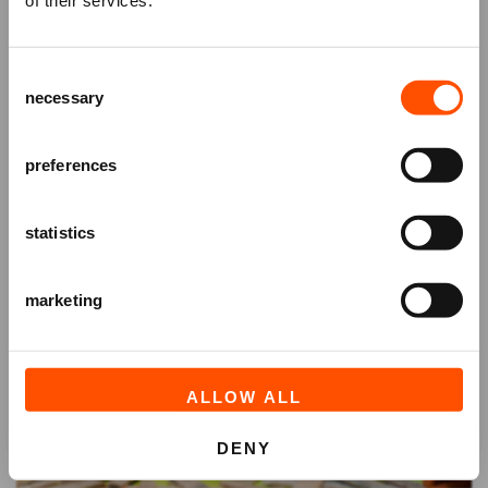
Schrijf je in voor de
nieuwsbrief
van
het ATLAS Theater en ontvang alle info
Consent
over voorstellingen, achtergronden
necessary
Selection
en speciale aanbiedingen!
AANMELDEN
preferences
statistics
marketing
ALLOW ALL
DENY