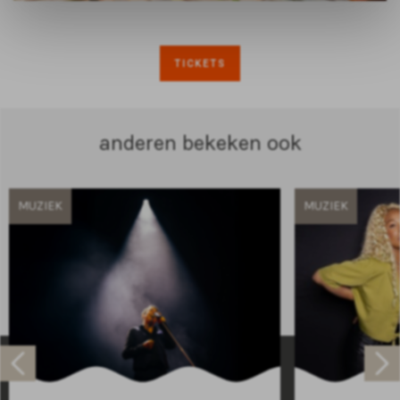
TICKETS
anderen bekeken ook
MUZIEK
MUZIEK
Raadhuisplein 100