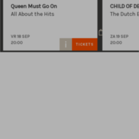
+31 (0)591 - 850 856
Queen Must Go On
CHILD OF D
info@atlastheater.nl
All About the Hits
The Dutch 
VR 18 SEP
ZA 19 SEP
20:00
20:00
TICKETS