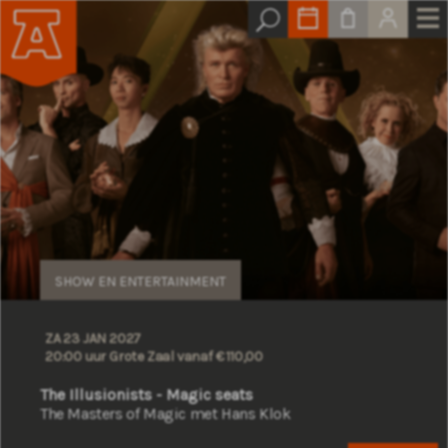
SHOW EN ENTERTAINMENT
ZA 23 JAN 2027
20:00 uur Grote Zaal
vanaf € 110,00
The Illusionists - Magic seats
The Masters of Magic met Hans Klok