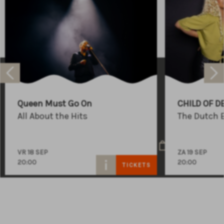
Raadhuisplein 100
+31 (0)591 - 850 856
Queen Must Go On
CHILD OF D
info@atlastheater.nl
All About the Hits
The Dutch 
VR 18 SEP
ZA 19 SEP
20:00
20:00
TICKETS