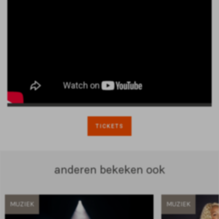
TICKETS
anderen bekeken ook
MUZIEK
MUZIEK