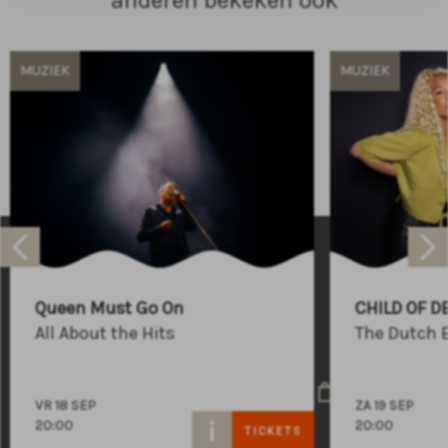
anderen bekeken ook
MUZIEK
MUZIEK
Raadhuisplein 100
+31 (0)591 - 850 856
Queen Must Go On
CHILD OF D
info@atlastheater.nl
All About the Hits
The Dutch 
VR 18 SEP
ZA 19 SEP
20:00
20:00
TICKETS