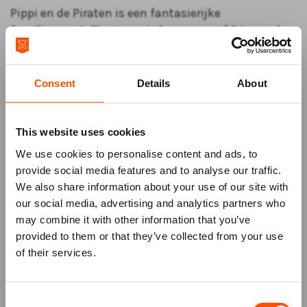
Pippi en de Piraten is een fantasierijke
familievoorstelling voor iedereen vanaf 6 jaar vol
muziek, humor en avontuur, gebaseerd op de
geliefde verhalen van Astrid Lindgren.
Consent
Details
About
Prikkelarm naar het theater
Ben je gevoelig voor drukte of snel overprikkeld? Bij
deze voorstelling bieden we prikkelarme
This website uses cookies
faciliteiten, zoals een rustige ontvangst en speciale
We use cookies to personalise content and ads, to
plekken in de zaal.
Klik hier
voor meer informatie en
provide social media features and to analyse our traffic.
aanvragen.
We also share information about your use of our site with
our social media, advertising and analytics partners who
may combine it with other information that you’ve
Mis niks
provided to them or that they’ve collected from your use
of their services.
Schrijf je in voor de
nieuwsbrief
van
het ATLAS Theater en ontvang alle info
Consent
over voorstellingen, achtergronden