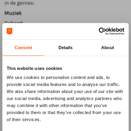
in de genres:
Muziek
Cabaret
Dans
Welke artiesten en titels er precies op het
Consent
Details
About
programma staan, maken we in november bekend.
Maar één ding is zeker: het wordt een weekend om
niet te missen.
This website uses cookies
Zet het alvast in je agenda en blijf op de hoogte!
We use cookies to personalise content and ads, to
Wil je als eerste weten welke voorstellingen je kunt
provide social media features and to analyse our traffic.
bezoeken? Houd onze website en socials in de
We also share information about your use of our site with
gaten.
our social media, advertising and analytics partners who
may combine it with other information that you’ve
Mis niks
provided to them or that they’ve collected from your use
of their services.
Schrijf je in voor de
nieuwsbrief
van