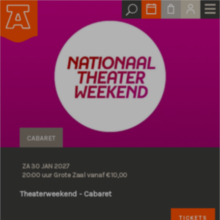
CABARET
ZA 30 JAN 2027
20:00 uur Grote Zaal
vanaf € 10,00
Theaterweekend - Cabaret
TICKETS