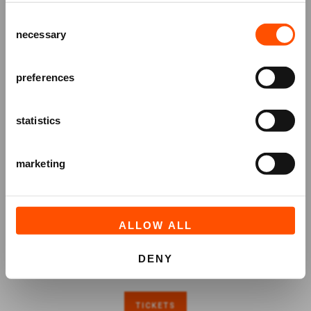
het ATLAS Theater en ontvang alle info
Consent
over voorstellingen, achtergronden
necessary
Selection
en speciale aanbiedingen!
AANMELDEN
preferences
statistics
marketing
ALLOW ALL
DENY
TICKETS