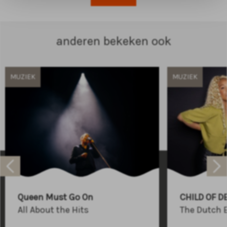
anderen bekeken ook
MUZIEK
MUZIEK
Raadhuisplein 100
+31 (0)591 - 850 856
Queen Must Go On
CHILD OF D
info@atlastheater.nl
All About the Hits
The Dutch 