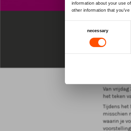
information about your use of
MUZIEK
other information that you’ve
VR 29 JAN 2
Consent
necessary
Selection
20:30 uur D
Thea
Van vrijdag
het teken va
Tijdens het
misschien n
waarin je vo
voorstellin