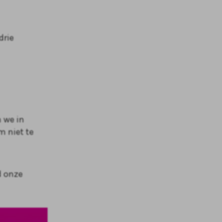
drie
 we in
m niet te
d onze