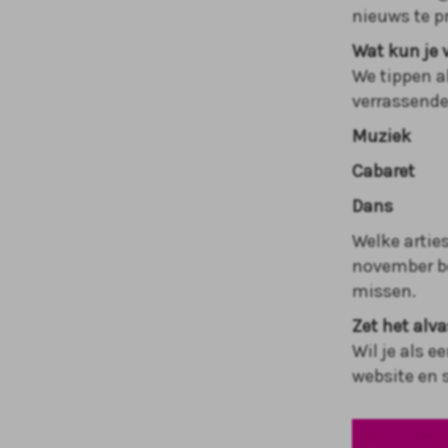
nieuws te pr
Wat kun je
We tippen a
verrassende
Muziek
Cabaret
Dans
Welke artie
november be
missen.
Zet het alva
Wil je als 
website en s