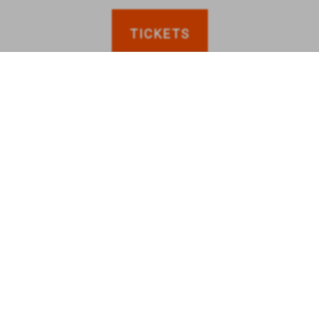
TICKETS
anderen bekeken ook
ZIEK
GROTE KERK KLAS