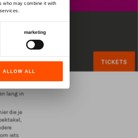
ers who may combine it with
 services.
marketing
TICKETS
ALLOW ALL
en lang in
er die je
pektakel,
ndere
 om iets