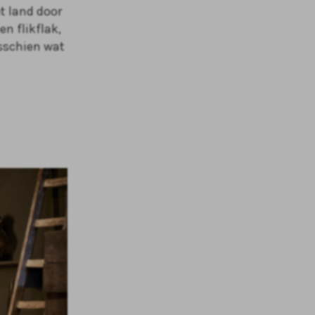
t land door
n flikflak,
sschien wat