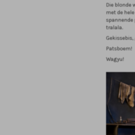
Die blonde 
met de hele
spannende p
tralala.
Gekissebis,
Patsboem!
Wagyu!