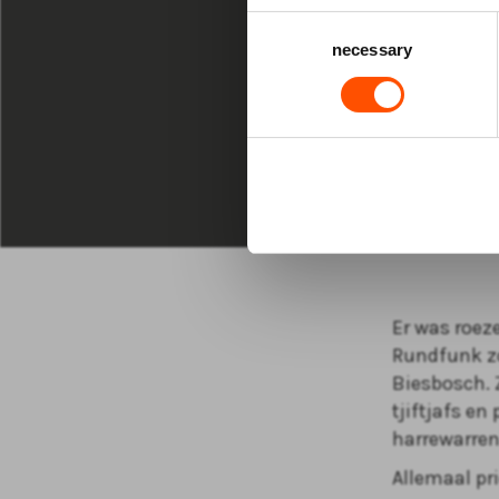
DO 11 MRT 20
Consent
necessary
Selection
20:00 uur Gr
Rund
Wagy
Er was roez
Rundfunk zou
Biesbosch. 
tjiftjafs en
harrewarren
Allemaal pr