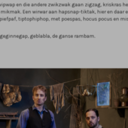
wipwap en die andere zwikzwak gaan zigzag, kriskras he
 mikmak. Een wirwar aan hapsnap-tiktak, hier en daar ee
iefpaf, tiptophiphop, met poespas, hocus pocus en mi
 geginnegap, geblabla, de ganse rambam.