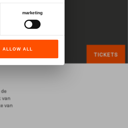
marketing
ALLOW ALL
TICKETS
 de
k van
ke van