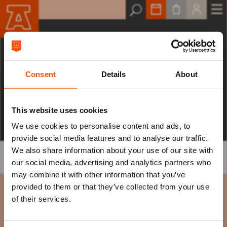
Wachtrij
Raadhuisplein 100
Het is op dit moment erg druk op de website,
+31 (0)591 - 850 856
daarom bent u op een wachtrij gezet. Blijf
info@atlastheater.nl
Consent
Details
About
alstublieft op deze pagina. Zodra u aan de beurt
bent, wordt u automatisch doorverwezen om uw
bestelling af te ronden. Bedankt voor uw geduld!
This website uses cookies
We use cookies to personalise content and ads, to
(Het heeft geen zin om de pagina in uw browser te
provide social media features and to analyse our traffic.
verversen.)
We also share information about your use of our site with
our social media, advertising and analytics partners who
may combine it with other information that you’ve
Mis niks
provided to them or that they’ve collected from your use
of their services.
Schrijf je in voor de
nieuwsbrief
van
het ATLAS Theater en ontvang alle info