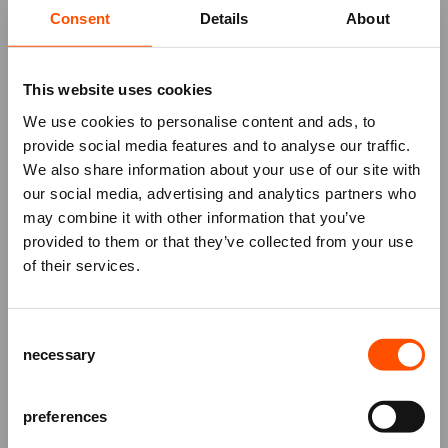
actie en maak kans op twee vrijkaarten voor
Consent
Details
About
deze voorstellingen. Mis deze kans niet en
blijf op de hoogte voor de start van de
kaartverkoop tijdens de Koninklijke 10-
This website uses cookies
daagse bij het ATLAS Theater!
We use cookies to personalise content and ads, to
provide social media features and to analyse our traffic.
We also share information about your use of our site with
MEER INFO
our social media, advertising and analytics partners who
may combine it with other information that you’ve
Mis niks
provided to them or that they’ve collected from your use
of their services.
Schrijf je in voor de
nieuwsbrief
van
het ATLAS Theater en ontvang alle info
Consent
over voorstellingen, achtergronden
necessary
Selection
en speciale aanbiedingen!
AANMELDEN
preferences