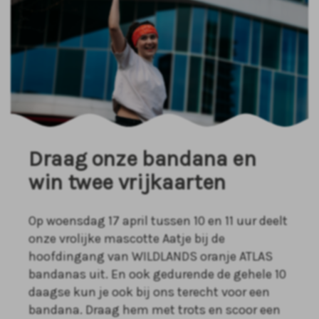
Draag onze bandana en
win twee vrijkaarten
Op woensdag 17 april tussen 10 en 11 uur deelt
onze vrolijke mascotte Aatje bij de
hoofdingang van WILDLANDS oranje ATLAS
bandanas uit. En ook gedurende de gehele 10
daagse kun je ook bij ons terecht voor een
bandana. Draag hem met trots en scoor een