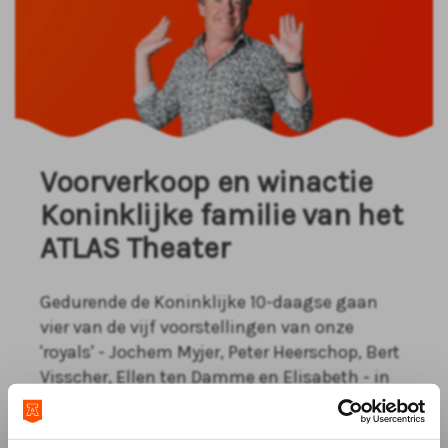
Voorverkoop en winactie
Koninklijke familie van het
ATLAS Theater
Gedurende de Koninklijke 10-daagse gaan
vier van de vijf voorstellingen van onze
'royals' - Jochem Myjer, Peter Heerschop, Bert
Visscher, Ellen ten Damme en Elisabeth - in
de voorverkoop. Maar dat is nog niet alles!
Doe mee aan onze exclusieve social media