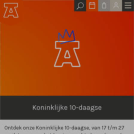
Koninklijke 10-daagse
Ontdek onze Koninklijke 10-daagse, van 17 t/m 27