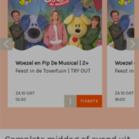
Woezel en Pip De Musical | 2+
Woezel en
Feest in de Tovertuin | TRY OUT
Feest in 
ZA 10 OKT
ZA 10 OKT
13:30
16:00
TICKETS