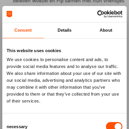
beleven Woezel en Pip samen met hun vriendjes
een kleurrijk avontuur vol muziek, herkenbare
liedjes en warme vriendschappen. Een heerlijke
eerste theaterervaring voor peuters en kleuters
vanaf 2 jaar.
Consent
Details
About
Op avontuur met Dikkie Dik | 2+
De bekende rode kater uit de geliefde
This website uses cookies
prentenboeken komt tot leven in een muzikale
We use cookies to personalise content and ads, to
voorstelling voor jonge kinderen. Samen met
provide social media features and to analyse our traffic.
Dikkie Dik ontdekken kinderen een wereld vol
We also share information about your use of our site with
fantasie, muziek en verrassingen. Deze
our social media, advertising and analytics partners who
voorstelling van Trapperdetrap en Het
may combine it with other information that you’ve
Mis niks
Concertgebouw is speciaal gemaakt voor
provided to them or that they’ve collected from your use
kinderen vanaf 2 jaar en sluit perfect aan bij de
of their services.
belevingswereld van de jongste
Schrijf je in voor de
nieuwsbrief
van
theaterbezoekers.
het ATLAS Theater en ontvang alle info
Consent
over voorstellingen, achtergronden
necessary
Selection
en speciale aanbiedingen!