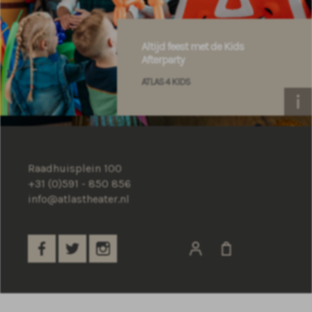
Altijd feest met de Kids
Afterparty
ATLAS 4 KIDS
Raadhuisplein 100
+31 (0)591 - 850 856
info@atlastheater.nl
Niet in de rij staan?
BOEK EEN HORECA
ARRANGEMENT