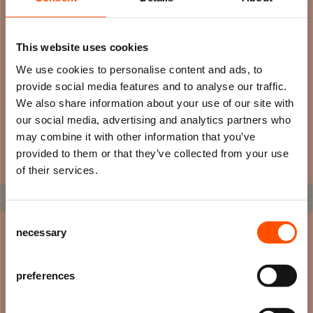
De leukste uitjes met kinderen
This website uses cookies
We use cookies to personalise content and ads, to
JEUGD EN FAMILIE
JEUGD EN FAM
provide social media features and to analyse our traffic.
We also share information about your use of our site with
our social media, advertising and analytics partners who
may combine it with other information that you’ve
Mis niks
provided to them or that they’ve collected from your use
of their services.
Schrijf je in voor de
nieuwsbrief
van
het ATLAS Theater en ontvang alle info
Consent
over voorstellingen, achtergronden
necessary
Selection
en speciale aanbiedingen!
Woezel en Pip De Musical | 2+
Woezel en
Feest in de Tovertuin | TRY OUT
Feest in 
AANMELDEN
preferences
ZA 10 OKT
ZA 10 OKT