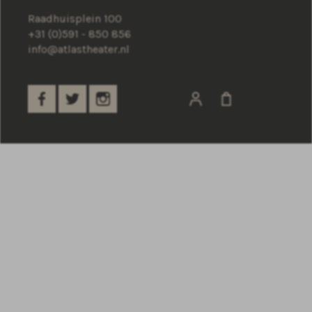
Raadhuisplein 100
+31 (0)591 - 850 856
info@atlastheater.nl
Kom na afloop snacken met
het hele gezin
FAMILIE ARRANGEMENT