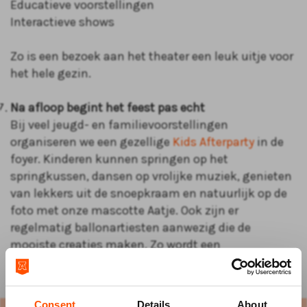
Educatieve voorstellingen
Interactieve shows
Zo is een bezoek aan het theater een leuk uitje voor
het hele gezin.
Na afloop begint het feest pas echt
Bij veel jeugd- en familievoorstellingen
organiseren we een gezellige
Kids Afterparty
in de
foyer. Kinderen kunnen springen op het
springkussen, dansen op vrolijke muziek, genieten
van lekkers uit de snoepkraam en natuurlijk op de
foto met onze mascotte Aatje. Ook zijn er
regelmatig ballonartiesten aanwezig die de
mooiste creaties maken. Zo wordt een
theaterbezoek een compleet dagje uit voor het hele
gezin.
Consent
Details
About