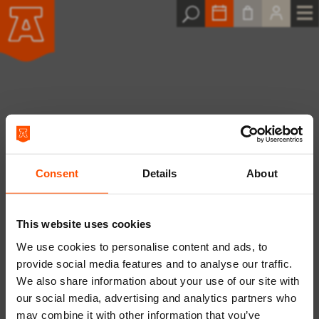
Inloggen
Consent
Details
About
Vriend van ATLAS? Zorg ervoor dat je vóór het
selecteren van je kaarten bent ingelogd. Op die
This website uses cookies
manier kan de prijssoort met eventuele korting
juist worden verrekend.
We use cookies to personalise content and ads, to
provide social media features and to analyse our traffic.
We also share information about your use of our site with
email
our social media, advertising and analytics partners who
may combine it with other information that you’ve