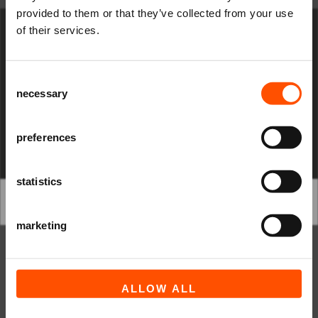
Mis niks
provided to them or that they’ve collected from your use
of their services.
Schrijf je in voor de
nieuwsbrief
van
Raadhuisplein 100
wachtwoord
Wachtwoord vergeten?
het ATLAS Theater en ontvang alle info
+31 (0)591 - 850 856
Consent
over voorstellingen, achtergronden
info@atlastheater.nl
necessary
Selection
en speciale aanbiedingen!
AANMELDEN
preferences
INLOGGEN
REGISTREREN
statistics
marketing
ALLOW ALL