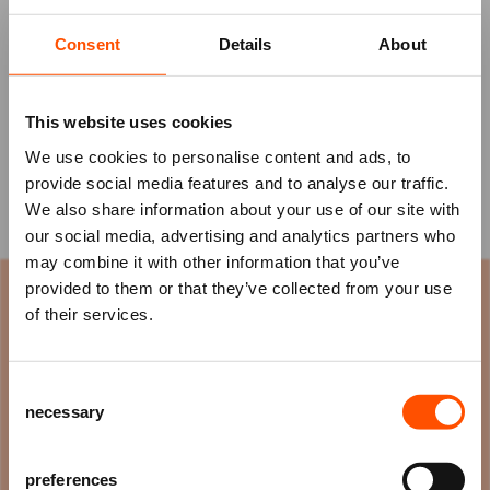
je
€ 1,75 korting
op een geselecteerd aantal
voorstellingen! Bekijk hieronder welke
Consent
Details
About
voorstellingen dit zijn.
Hoe werkt het?
This website uses cookies
Koop je kaarten aan de
Theaterkassa
en ontvang op
We use cookies to personalise content and ads, to
vertoon van je abonnement € 1,75 korting.
provide social media features and to analyse our traffic.
Maximaal twee kaarten per pas. De korting is niet
We also share information about your use of our site with
van toepassing op reeds gekochte kaarten.
our social media, advertising and analytics partners who
may combine it with other information that you’ve
Mis niks
provided to them or that they’ve collected from your use
WILDLANDS korting
of their services.
Schrijf je in voor de
nieuwsbrief
van
het ATLAS Theater en ontvang alle info
Consent
JEUGD EN FAMILIE
JEUGD EN FAM
over voorstellingen, achtergronden
necessary
Selection
en speciale aanbiedingen!
AANMELDEN
preferences