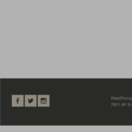
Raadhuisp
7811 AP 