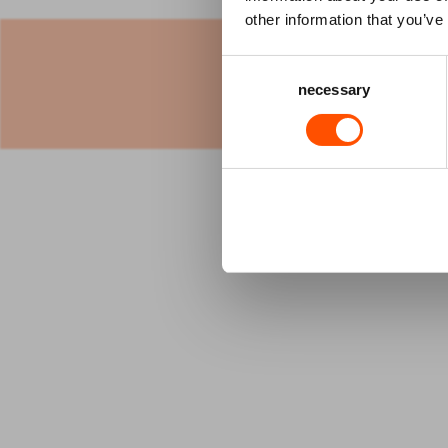
other information that you’ve
Bek
Consent
necessary
Selection