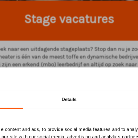
Stage vacatures
zoek naar een uitdagende stageplaats? Stop dan nu je z
heater is één van de meest toffe en dynamische bedrijve
zijn een erkend (mbo) leerbedrijf en altijd op zoek naar
e studenten die bij ons willen komen werken en leren! Er
n openstaande vacatures, maar talent kunnen we altij
Daarom mag je ons altijd een open sollicitatie sturen, w
aar kunnen betekenen.
Details
stage bij het ATLAS Theater wel zitten? Stuur dan je CV en
Mis niks
ief naar
hr@atlastheater.nl.
Heb je nog vragen? Neem 
e content and ads, to provide social media features and to analy
h contact met ons op via telefoonnummer
+31 (0)591 - 8
 our site with our social media, advertising and analytics partn