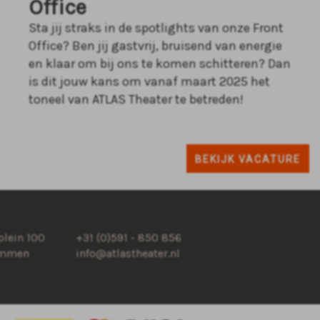
Office
Sta jij straks in de spotlights van onze Front
Office? Ben jij gastvrij, bruisend van energie
en klaar om bij ons te komen schitteren? Dan
is dit jouw kans om vanaf maart 2025 het
toneel van ATLAS Theater te betreden!
BEKIJK VACATURE
lein 100
+31 (0)591 - 850 856
Emmen
info@atlastheater.nl