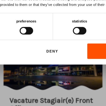
Schrijf je in voor de
nieuwsbrief
van het ATLAS
 provided to them or that they’ve collected from your use of their
Theater en ontvang alle info over voorstellingen,
achtergronden en speciale aanbiedingen!
ijk hieronder onze vacat
preferences
statistics
AANMELDEN
DENY
Vacature Stagiair(e) Front