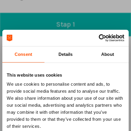
Stap 1
Backstage rondleiding
Ben je al eens in het ATLAS Theater geweest?
Consent
Details
About
Misschien heb je het theater al eens bezocht met je
klas of met je ouders of opa en oma. Wat is het een
groot gebouw hé? Ben je ook zo benieuwd hoe het
This website uses cookies
er achter de schermen aan toe gaat? En wat er
We use cookies to personalise content and ads, to
allemaal vooraf is gegaan voordat jij op het rode
provide social media features and to analyse our traffic.
pluche kan genieten van een voorstelling?
Bekijk
We also share information about your use of our site with
dan hier de backstage rondleiding
van Koos!
our social media, advertising and analytics partners who
may combine it with other information that you’ve
Mis niks
provided to them or that they’ve collected from your use
BACKSTAGE RONDLEIDING
of their services.