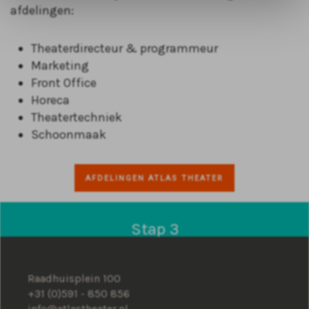
afdelingen:
Theaterdirecteur & programmeur
Marketing
Front Office
Horeca
Theatertechniek
Schoonmaak
AFDELINGEN ATLAS THEATER
Stap 3
Theaterquiz
Raadhuisplein 100
Ter afsluiting van het lesmateriaal hebben we als
+31 (0)591 - 850 856
info@atlastheater.nl