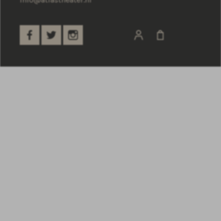
laatste onderdeel nog een leuke theaterquiz.
Gezellig om met de hele klas te gaan doen waarbij
de winnaar als Theaterkenner pur sang wordt
uitgeroepen.
DOWNLOAD THEATERQUIZ