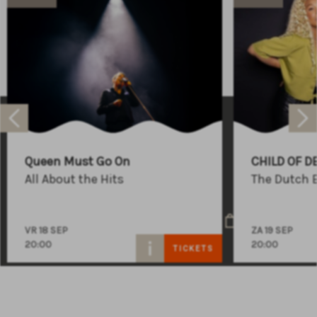
Raadhuisplein 100
+31 (0)591 - 850 856
Queen Must Go On
CHILD OF D
info@atlastheater.nl
All About the Hits
The Dutch 
VR 18 SEP
ZA 19 SEP
20:00
20:00
TICKETS