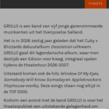
TICKETS
GROLLO is een band van vijf jonge gerenommeerde
muzikanten uit het Overijsselse Salland.
Het is in 2026 zestig jaar geleden dat het Cuby +
Blizzards debuutalbum
Desolation
uitkwam.
GROLLO gaat dit legendarische album, waar men
destijds een Edison voor kreeg, integraal spelen
tijdens de theatertour 2026-2027.
Uiteraard komen ook de hits
Window Of My Eyes
,
Somebody Will Know Someday
en
Appleknockers
Flophouse
voorbij. Deze songs staan nog altijd in
de TOP 2000.
Kortom: een avond met de band GROLLO is voor het
theaterpubliek een uitstekende gelegenheid om