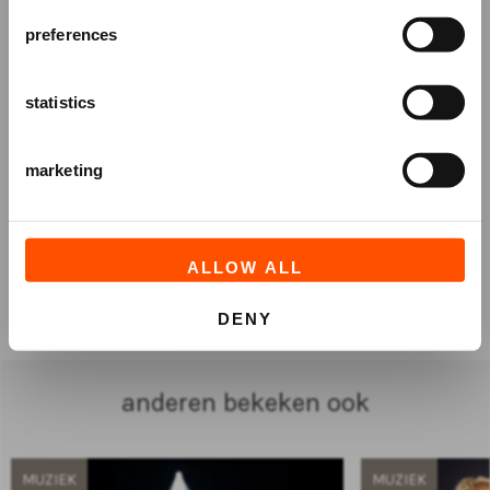
AANMELDEN
preferences
statistics
marketing
ALLOW ALL
TICKETS
DENY
anderen bekeken ook
MUZIEK
MUZIEK