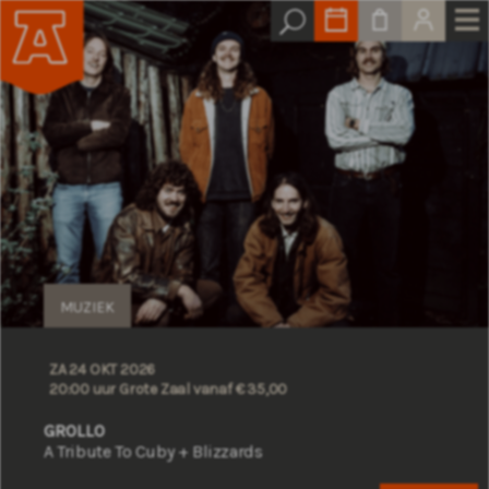
MUZIEK
ZA 24 OKT 2026
20:00 uur Grote Zaal
vanaf € 35,00
GROLLO
A Tribute To Cuby + Blizzards