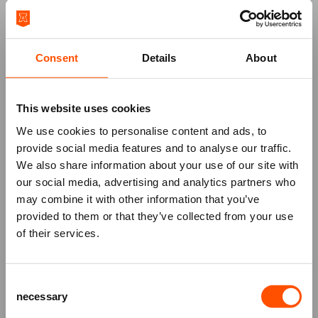
terug te kijken op de roemruchte geschiedenis van
Nederlands bekendste en meest legendarische
bluesband Cuby + Blizzards!
Consent
Details
About
€ 10,00 korting voor Vrienden
Als
Vriend
van het ATLAS Theater ontvang je € 10,00
korting op deze voorstelling. De korting wordt
This website uses cookies
automatisch verrekend als je bent ingelogd.
We use cookies to personalise content and ads, to
provide social media features and to analyse our traffic.
We also share information about your use of our site with
our social media, advertising and analytics partners who
may combine it with other information that you’ve
Mis niks
provided to them or that they’ve collected from your use
of their services.
Schrijf je in voor de
nieuwsbrief
van
het ATLAS Theater en ontvang alle info
Consent
over voorstellingen, achtergronden
necessary
Selection
en speciale aanbiedingen!