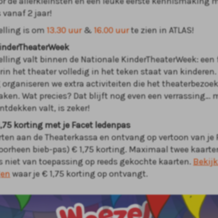
or de allerkleinsten en een leuke eerste kennismaking 
 vanaf 2 jaar!
elling is om
13.30 uur
&
16.00 uur
te zien in ATLAS!
KinderTheaterWeek
elling valt binnen de Nationale KinderTheaterWeek: een f
rin het theater volledig in het teken staat van kindere
g organiseren we extra activiteiten die het theaterbezoe
aken. Wat precies? Dat blijft nog even een verrassing… 
ntdekken valt, is zeker!
,75 korting met je Facet ledenpas
rten aan de Theaterkassa en ontvang op vertoon van je 
oorheen bieb-pas) € 1,75 korting. Maximaal twee kaarten
is niet van toepassing op reeds gekochte kaarten.
Bekijk
gen
waar je € 1,75 korting op ontvangt.