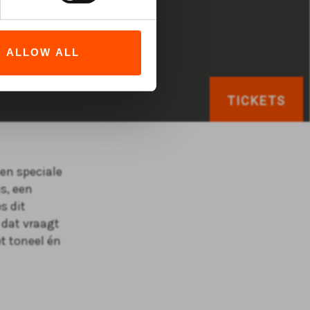
ALLOW ALL
TICKETS
een speciale
s, een
s dit
 dat vraagt
t toneel én