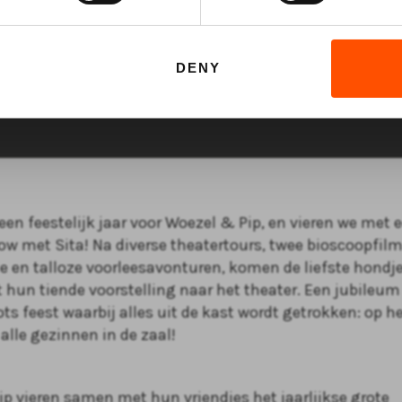
 in de Tovertuin | TRY
DENY
een feestelijk jaar voor Woezel & Pip, en vieren we met 
w met Sita! Na diverse theatertours, twee bioscoopfilm
ie en talloze voorleesavonturen, komen de liefste hondje
 hun tiende voorstelling naar het theater. Een jubileum
s feest waarbij alles uit de kast wordt getrokken: op he
lle gezinnen in de zaal!
ip vieren samen met hun vriendjes het jaarlijkse grote