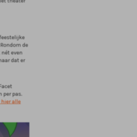
met theater
eestelijke
n. Rondom de
k nét even
maar dat er
Facet
 per pas.
 hier alle