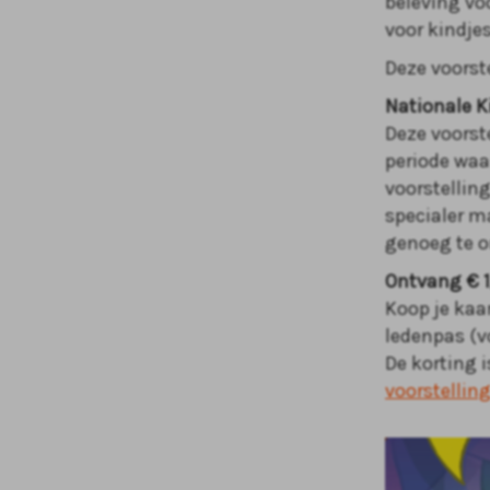
beleving vo
voor kindjes
Deze voorst
Nationale 
Deze voorst
periode waa
voorstellin
specialer m
genoeg te o
Ontvang € 1
Koop je kaa
ledenpas (v
De korting 
voorstellin