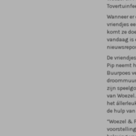
Tovertuinfee
Wanneer er 
vriendjes e
komt ze doe
vandaag is 
nieuwsrepor
De vriendjes
Pip neemt h
Buurpoes ve
droommuurtj
zijn speelgo
van Woezel. 
het állerleu
de hulp van 
“Woezel & Pi
voorstelling