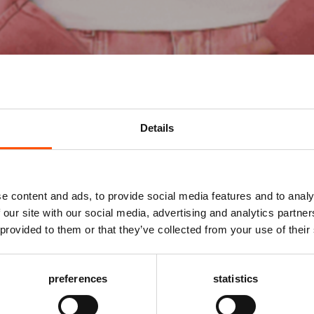
Details
Mis niks
e content and ads, to provide social media features and to analy
 our site with our social media, advertising and analytics partn
MILIE
Schrijf je in voor de
nieuwsbrief
van het ATLAS
 provided to them or that they’ve collected from your use of their
Theater en ontvang alle info over voorstellingen,
achtergronden en speciale aanbiedingen!
26
preferences
statistics
ote Zaal
vanaf € 24,50
AANMELDEN
l en Pip De Musical | 2+