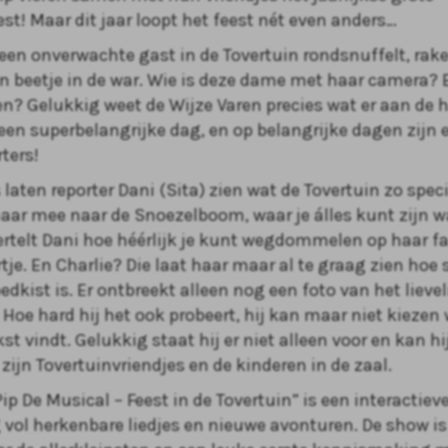
st! Maar dit jaar loopt het feest nét even anders…
een onverwachte gast in de Tovertuin rondsnuffelt, rak
en beetje in de war. Wie is deze dame met haar camera? 
n? Gelukkig weet de Wijze Varen precies wat er aan de h
een superbelangrijke dag, en op belangrijke dagen zijn e
ters!
 laten reporter Dani (Sita) zien wat de Tovertuin zo spe
aar mee naar de Snoezelboom, waar je álles kunt zijn wat
rtelt Dani hoe héérlijk je kunt wegdommelen op haar fa
e. En Charlie? Die laat haar maar al te graag zien hoe 
edkist is. Er ontbreekt alleen nog een foto van het lieve
Hoe hard hij het ook probeert, hij kan maar niet kiezen 
kst vindt. Gelukkig staat hij er niet alleen voor en kan h
zijn Tovertuinvriendjes en de kinderen in de zaal.
p De Musical – Feest in de Tovertuin” is een interactiev
 vol herkenbare liedjes en nieuwe avonturen. De show is 