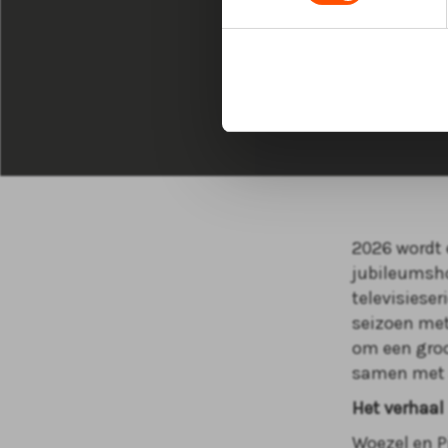
Feest
OUT
2026 wordt 
jubileumsho
televisieser
seizoen met
om een groot
samen met a
Het verhaal
Woezel en P