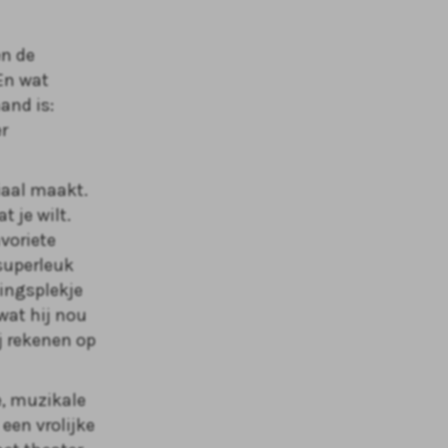
en de
En wat
and is:
r
ciaal maakt.
 je wilt.
voriete
superleuk
lingsplekje
wat hij nou
ij rekenen op
e, muzikale
een vrolijke