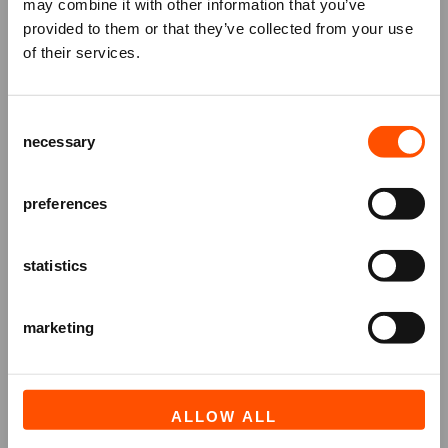
may combine it with other information that you’ve
Voor degene die deze liederen bij zich draagt - Voor
Mis niks
provided to them or that they’ve collected from your use
degene die zich opnieuw wil laten raken - Voor
of their services.
degene die weet we komen samen.
Schrijf je in voor de
nieuwsbrief
van
het ATLAS Theater en ontvang alle info
Consent
over voorstellingen, achtergronden
necessary
Selection
en speciale aanbiedingen!
AANMELDEN
preferences
statistics
marketing
ALLOW ALL