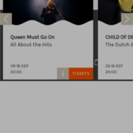
Raadhuisplein 100
+31 (0)591 - 850 856
Queen Must Go On
CHILD OF D
info@atlastheater.nl
All About the Hits
The Dutch 
VR 18 SEP
ZA 19 SEP
20:00
20:00
TICKETS