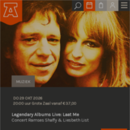
MUZIEK
DO 29 OKT 2026
20:00 uur Grote Zaal
vanaf € 37,00
Legendary Albums Live: Laat Me
Concert Ramses Shaffy & Liesbeth List