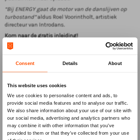
“Bij ENERGY gaat de motor van de danslijven op
turbostand”
aldus Roel Voorintholt, artistiek
directeur van Introdans.
Kom naar de gratis inleiding!
Ben je benieuwd naar de achtergrond van de
voorstelling? Kom dan om 19.00 uur naar de gratis
inleiding en ontdek meer over het verhaal, de
Consent
Details
About
makers en wat je kunt verwachten. Aanmelden kan
eenvoudig tijdens het bestelproces (bij stap 3), of
via de Theaterkassa. Bel +31 (0)591 850 856 of mail
This website uses cookies
naar info@atlastheater.nl om je plek te reserveren.
We use cookies to personalise content and ads, to
€ 10,00 korting voor Vrienden
provide social media features and to analyse our traffic.
Als
Vriend
van het ATLAS Theater ontvang je € 10,00
We also share information about your use of our site with
korting op deze voorstelling. De korting wordt
our social media, advertising and analytics partners who
automatisch verrekend als je bent ingelogd.
may combine it with other information that you’ve
Mis niks
provided to them or that they’ve collected from your use