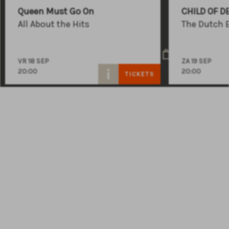
+31 (0)591 - 850 856
Queen Must Go On
CHILD OF D
info@atlastheater.nl
All About the Hits
The Dutch 
VR 18 SEP
ZA 19 SEP
20:00
20:00
TICKETS