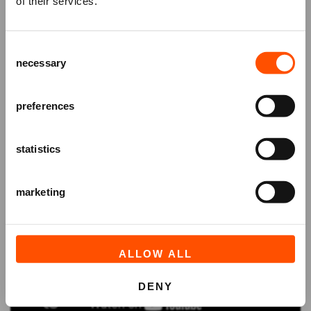
of their services.
Schrijf je in voor de
nieuwsbrief
van
het ATLAS Theater en ontvang alle info
Consent
over voorstellingen, achtergronden
necessary
Selection
en speciale aanbiedingen!
AANMELDEN
preferences
statistics
marketing
ALLOW ALL
DENY