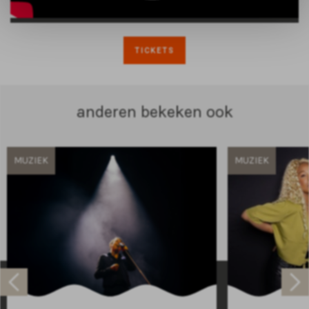
TICKETS
anderen bekeken ook
MUZIEK
MUZIEK
Raadhuisplein 100