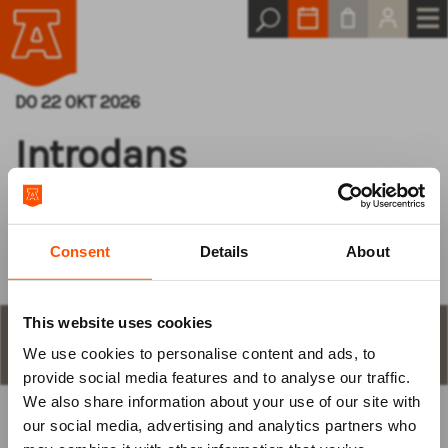
DO 22 OKT 2026
Introdans
ENERGY
Consent
Details
About
This website uses cookies
STAP 1
aantal plaatsen en keuze
We use cookies to personalise content and ads, to
Log van tevoren
provide social media features and to analyse our traffic.
We also share information about your use of our site with
in
our social media, advertising and analytics partners who
KIES ZELF EEN PLAATS