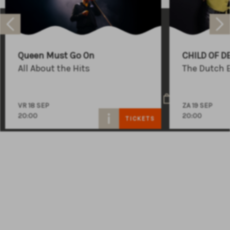
Raadhuisplein 100
+31 (0)591 - 850 856
Queen Must Go On
CHILD OF D
info@atlastheater.nl
All About the Hits
The Dutch 
VR 18 SEP
ZA 19 SEP
20:00
20:00
TICKETS