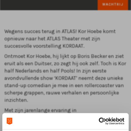
WACHTRIJ
Wegens succes terug in ATLAS! Kor Hoebe komt
opnieuw naar het ATLAS Theater met zijn
succesvolle voorstelling KORDAAT.
Ontmoet Kor Hoebe, hij lijkt op Boris Becker en ziet
eruit als een Duitser, zo zegt hij ook zelf. Toch is Kor
half Nederlands en half Pools! In zijn eerste
avondvullende show ‘KORDAAT’ neemt deze unieke
stand-up comedian je mee in een rollercoaster van
scherpe grappen, rauwe verhalen en persoonlijke
inzichten.
Met zijn jarenlange ervaring in
jeugdgevangenissen heeft Kor een schat aan
bijzondere anekdotes die zowel boeien als aan het