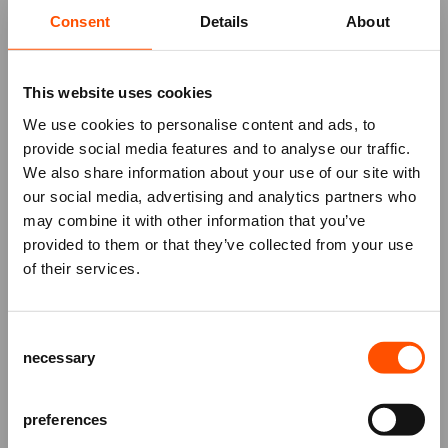
lachen maken. Bereid je voor op een avond vol
Consent
Details
About
meeslepend cabaret en interactieve stand-up
comedy die je niet snel zult vergeten.
This website uses cookies
We use cookies to personalise content and ads, to
provide social media features and to analyse our traffic.
We also share information about your use of our site with
our social media, advertising and analytics partners who
may combine it with other information that you’ve
Mis niks
provided to them or that they’ve collected from your use
of their services.
Schrijf je in voor de
nieuwsbrief
van
het ATLAS Theater en ontvang alle info
Consent
over voorstellingen, achtergronden
necessary
Selection
en speciale aanbiedingen!
AANMELDEN
preferences