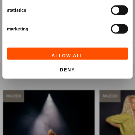
statistics
marketing
ZET MIJ OP WACHTLIJST
ALLOW ALL
DENY
anderen bekeken ook
MUZIEK
MUZIEK