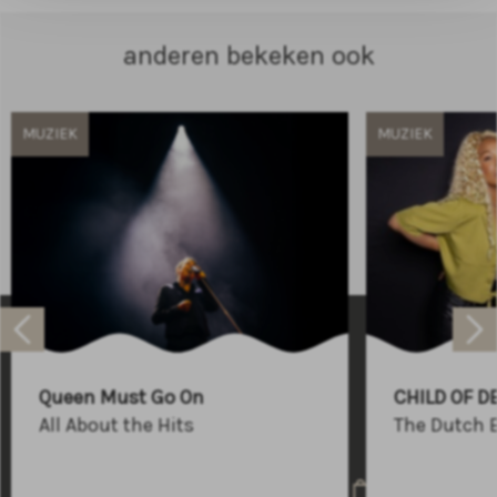
anderen bekeken ook
MUZIEK
MUZIEK
Raadhuisplein 100
+31 (0)591 - 850 856
Queen Must Go On
CHILD OF D
info@atlastheater.nl
All About the Hits
The Dutch 