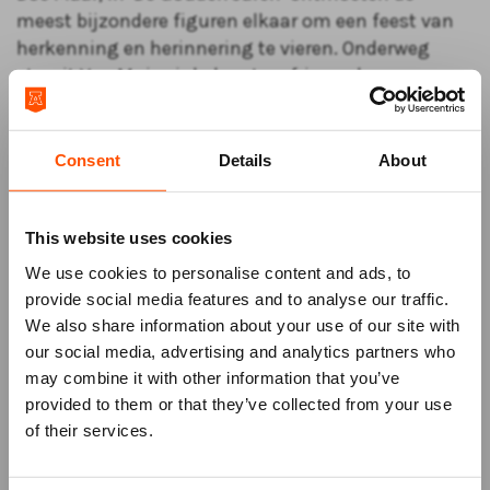
meest bijzondere figuren elkaar om een feest van
herkenning en herinnering te vieren. Onderweg
strooit Van Muiswinkel met verfrissende
historische kennis over tandartsen, schoolhoofden
en verkeersveiligheid. Want vroeger was niet álles
beter!
Consent
Details
About
‘De Gouden Jaren’, een opwindend programma voor
mensen die het allemaal meemaakten?
This website uses cookies
Natuurlijk! Maar misschien nog wel meer voor de
We use cookies to personalise content and ads, to
jongeren die er zoveel over hoorden en er nu wel
provide social media features and to analyse our traffic.
eens het fijne van willen weten.
We also share information about your use of our site with
‘De Gouden Jaren’: beleef ze in het theater!
our social media, advertising and analytics partners who
may combine it with other information that you’ve
Mis niks
provided to them or that they’ve collected from your use
of their services.
Schrijf je in voor de
nieuwsbrief
van
het ATLAS Theater en ontvang alle info