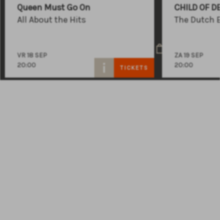
+31 (0)591 - 850 856
Queen Must Go On
CHILD OF D
info@atlastheater.nl
All About the Hits
The Dutch 
VR 18 SEP
ZA 19 SEP
20:00
20:00
TICKETS