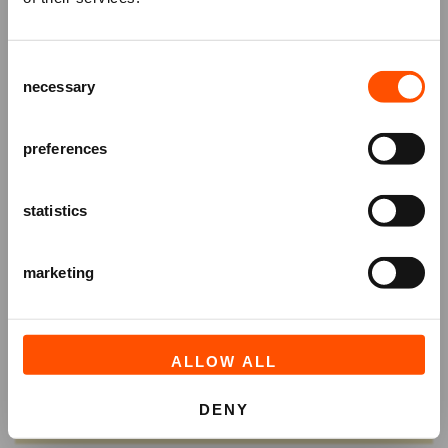
Schrijf je in voor de
nieuwsbrief
van
het ATLAS Theater en ontvang alle info
Consent
over voorstellingen, achtergronden
necessary
Selection
en speciale aanbiedingen!
AANMELDEN
preferences
statistics
marketing
ALLOW ALL
DENY