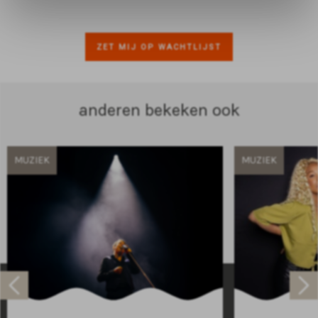
ZET MIJ OP WACHTLIJST
anderen bekeken ook
MUZIEK
MUZIEK
Raadhuisplein 100