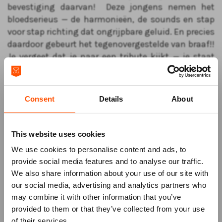
bevestiging daarvan! Deze jongens nemen het
bloedserieus — de harmonieën, de sounds en stap
voor stap richting dat ongrijpbare geluid. En precies
daardoor gebeurt het tegenovergestelde van braaf!!
Je vergeet dat je naar een tribute kijkt — je staat
midden in het moment.
Generaties zitten naast elkaar in de zaal. Wie ermee
opgroeide hoort waarom deze songs de tand des
Consent
Details
About
tijds hebben doorstaan. Wie ze voor het eerst
ontdekt, vraagt zich vooral af waarom dit niet
This website uses cookies
allang weer overal klinkt.
We use cookies to personalise content and ads, to
Na zo’n begin stop je niet. Dan druk je door.
provide social media features and to analyse our traffic.
Dit is het moment waarop een band een vaste plek
We also share information about your use of our site with
verdient in het theater.
our social media, advertising and analytics partners who
Wie er was, weet genoeg. Wie het miste, krijgt een
may combine it with other information that you’ve
tweede kans!
Mis niks
provided to them or that they’ve collected from your use
of their services.