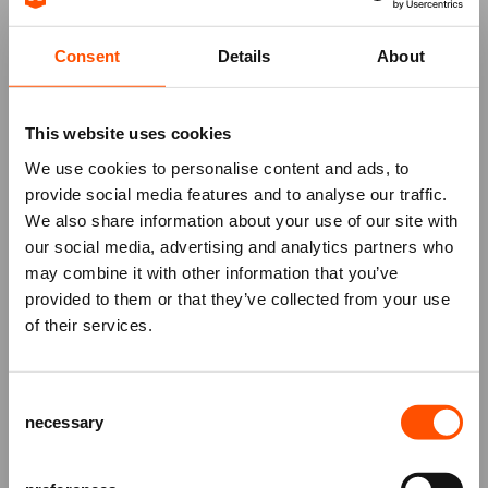
volgen.
Heb je weleens het gevoel dat je wordt geleefd, in
Consent
Details
About
plaats van dat jij zelf de regie over je leven hebt?
Dan zal deze inspirerende voorstelling je aan het
denken zetten.
This website uses cookies
We use cookies to personalise content and ads, to
provide social media features and to analyse our traffic.
We also share information about your use of our site with
our social media, advertising and analytics partners who
may combine it with other information that you’ve
Mis niks
provided to them or that they’ve collected from your use
of their services.
Schrijf je in voor de
nieuwsbrief
van
het ATLAS Theater en ontvang alle info
Consent
over voorstellingen, achtergronden
necessary
Selection
en speciale aanbiedingen!
AANMELDEN