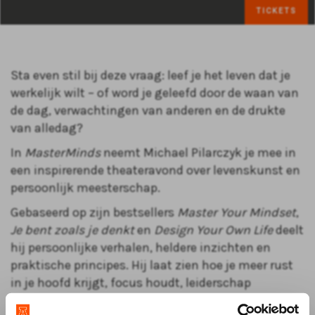
TICKETS
Sta even stil bij deze vraag: leef je het leven dat je
werkelijk wilt – of word je geleefd door de waan van
de dag, verwachtingen van anderen en de drukte
van alledag?
In
MasterMinds
neemt Michael Pilarczyk je mee in
een inspirerende theateravond over levenskunst en
persoonlijk meesterschap.
Gebaseerd op zijn bestsellers
Master Your Mindset
,
Je bent zoals je denkt
en
Design Your Own Life
deelt
hij persoonlijke verhalen, heldere inzichten en
praktische principes. Hij laat zien hoe je meer rust
in je hoofd krijgt, focus houdt, leiderschap
ontwikkelt en de moed vindt om je eigen pad te