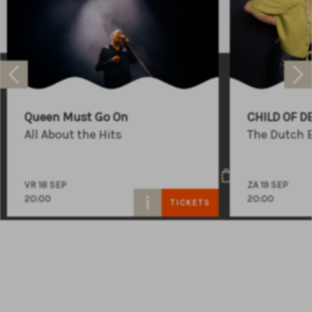
Raadhuisplein 100
+31 (0)591 - 850 856
Queen Must Go On
CHILD OF D
info@atlastheater.nl
All About the Hits
The Dutch 
VR 18 SEP
ZA 19 SEP
20:00
20:00
TICKETS