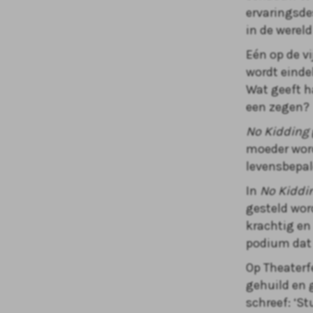
ervaringsde
in de werel
Eén op de vi
wordt einde
Wat geeft ha
een zegen?
No Kidding
moeder word
levensbepal
In
No Kiddi
gesteld word
krachtig en
podium dat 
Op Theaterf
gehuild en 
schreef: ‘St