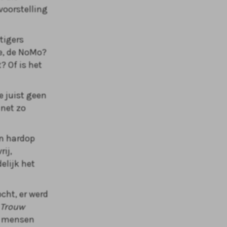
voorstelling
tigers
ze, de NoMo?
? Of is het
e juist geen
 net zo
en hardop
rij,
elijk het
cht, er werd
Trouw
or mensen