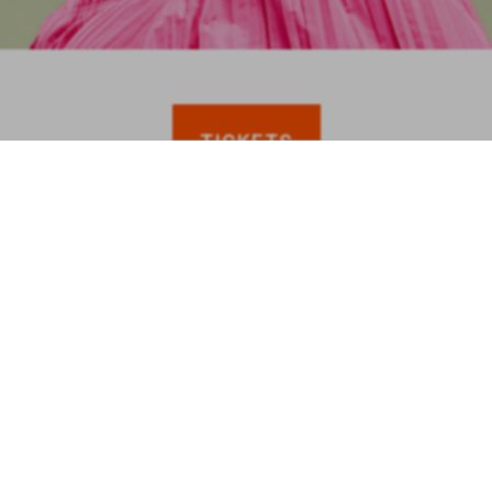
TICKETS
anderen bekeken ook
ZIEK
GROTE KERK KLAS