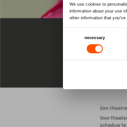
We use cookies to personalis
information about your use of
SPECIAL
other information that you’ve
VR 4 DEC 20
Consent
necessary
Selection
20:30 uur D
Julik
No Ki
Een theatra
Voor theate
schaduw te 