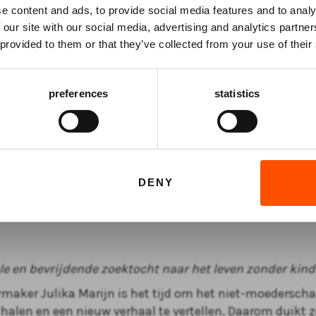
e content and ads, to provide social media features and to analy
 our site with our social media, advertising and analytics partn
Schrijf je in voor de
nieuwsbrief
van het ATLAS
 provided to them or that they’ve collected from your use of their
Theater en ontvang alle info over voorstellingen,
achtergronden en speciale aanbiedingen!
26
preferences
statistics
VHN Zaal
vanaf € 24,00
AANMELDEN
a Marijn
dding
DENY
le en bevrijdende zoektocht naar het leven zonder kind
rmaker Julika Marijn is het tijd om het niet-moederscha
halen en een nieuw verhaal te vertellen. Daarom duikt z