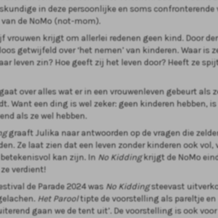
skundige in deze persoonlijke en soms confronterende 
d van de NoMo (not-mom).
jf vrouwen krijgt om allerlei redenen geen kind. Door der
loos getwijfeld over ‘het nemen’ van kinderen. Waar is 
ar leven zin? Hoe geeft zij het leven door? Heeft ze spijt
gaat over alles wat er in een vrouwenleven gebeurt als z
t. Want een ding is wel zeker: geen kinderen hebben, is
end als ze wel hebben.
ng
graaft Julika naar antwoorden op de vragen die zeld
en. Ze laat zien dat een leven zonder kinderen ook vol, v
 betekenisvol kan zijn. In
No Kidding
krijgt de NoMo eind
ze verdient!
estival de Parade 2024 was
No Kidding
steevast uitverko
gelachen.
Het Parool
tipte de voorstelling als pareltje en
uiterend gaan we de tent uit’. De voorstelling is ook vo