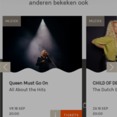
anderen bekeken ook
MUZIEK
MUZIEK
Raadhuisplein 100
+31 (0)591 - 850 856
Queen Must Go On
CHILD OF D
info@atlastheater.nl
All About the Hits
The Dutch 
VR 18 SEP
ZA 19 SEP
20:00
20:00
TICKETS