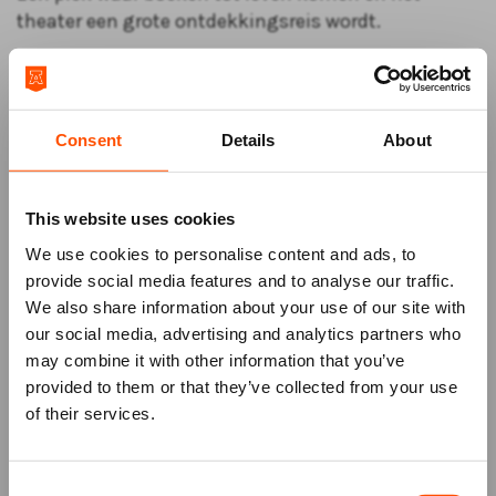
theater een grote ontdekkingsreis wordt.
Over de voorstelling
De hilarische klassieker
Over een kleine mol die wil
weten wie er op zijn kop gepoept heeft
(2+) is een
Consent
Details
About
fysieke bijna woordeloze voorstelling voor de
allerkleinsten. Mol komt boven om te kijken of de
zon al op is als er ineens op zijn kop gepoept wordt.
This website uses cookies
Kak! Wat goor! Mol gaat op zoek naar de dader.
We use cookies to personalise content and ads, to
Deze voorstelling is om
15.00 uur
&
16.15 uur
te zien
provide social media features and to analyse our traffic.
in ATLAS!
We also share information about your use of our site with
our social media, advertising and analytics partners who
may combine it with other information that you’ve
Mis niks
provided to them or that they’ve collected from your use
of their services.
Schrijf je in voor de
nieuwsbrief
van
het ATLAS Theater en ontvang alle info
Consent
over voorstellingen, achtergronden